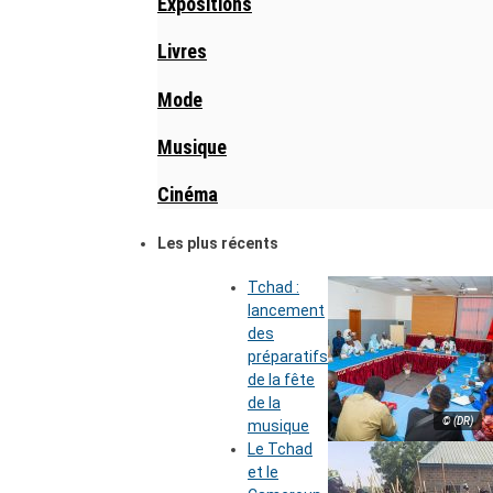
Expositions
Livres
Mode
Musique
Cinéma
Les plus récents
Tchad :
lancement
des
préparatifs
de la fête
de la
© (DR)
musique
Le Tchad
et le