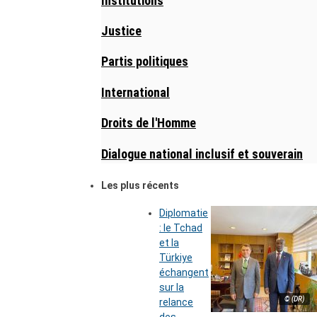
Institutions
Justice
Partis politiques
International
Droits de l'Homme
Dialogue national inclusif et souverain
Les plus récents
Diplomatie
: le Tchad
et la
Türkiye
échangent
sur la
© (DR)
relance