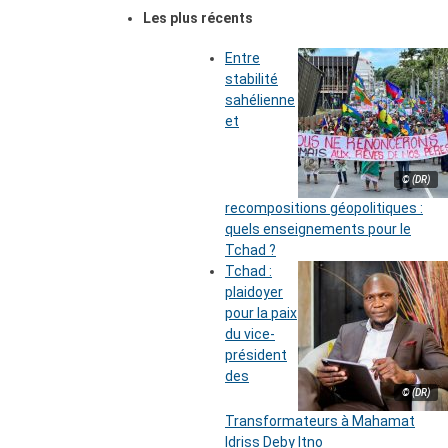
Les plus récents
Entre
stabilité
sahélienne
et
© (DR)
recompositions géopolitiques :
quels enseignements pour le
Tchad ?
Tchad :
plaidoyer
pour la paix
du vice-
président
des
© (DR)
Transformateurs à Mahamat
Idriss Deby Itno