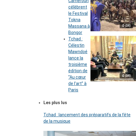
Cameroun
célèbrent
le Festival
Tokna
Massana à
© (DR)
Bongor
Tchad :
Célestin
Mawndoé
lance la
troisième
édition de
© (DR)
‘’Au cœur
de l’art’’ à
Paris
Les plus lus
Tchad : lancement des préparatifs de la fête
de la musique