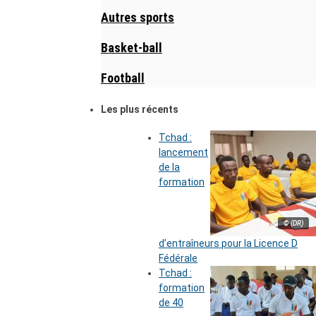
Autres sports
Basket-ball
Football
Les plus récents
Tchad :
lancement
de la
formation
© (DR)
d’entraîneurs pour la Licence D
Fédérale
Tchad :
formation
de 40