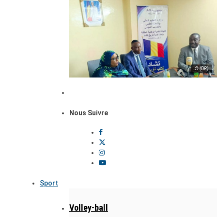
© (DR)
Nous Suivre
Sport
Volley-ball