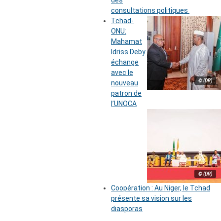
des
consultations politiques
Tchad-
ONU:
Mahamat
Idriss Deby
échange
avec le
© (DR)
nouveau
patron de
l’UNOCA
© (DR)
Coopération : Au Niger, le Tchad
présente sa vision sur les
diasporas