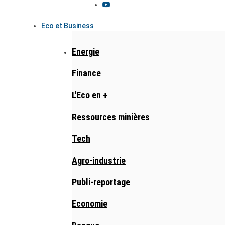
Eco et Business
Energie
Finance
L'Eco en +
Ressources minières
Tech
Agro-industrie
Publi-reportage
Economie