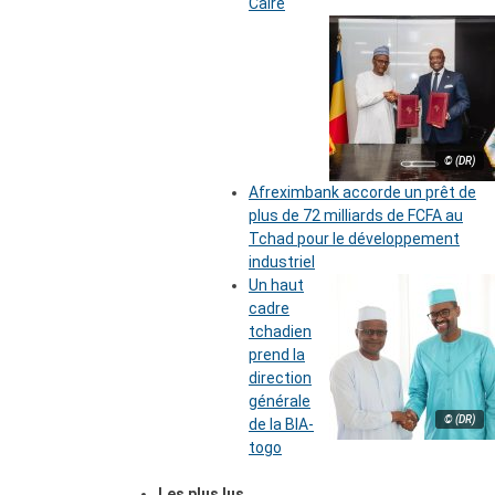
Caire
© (DR)
Afreximbank accorde un prêt de
plus de 72 milliards de FCFA au
Tchad pour le développement
industriel
Un haut
cadre
tchadien
prend la
direction
générale
© (DR)
de la BIA-
togo
Les plus lus