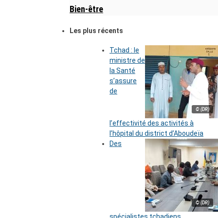
Bien-être
Les plus récents
Tchad : le
ministre de
la Santé
s’assure
de
© (DR)
l’effectivité des activités à
l’hôpital du district d’Aboudeïa
Des
© (DR)
spécialistes tchadiens,