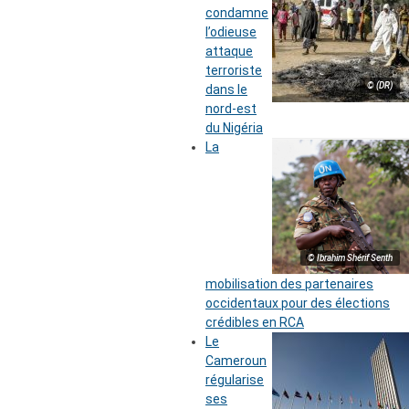
condamne
l’odieuse
attaque
terroriste
© (DR)
dans le
nord-est
du Nigéria
La
© Ibrahim Shérif Senth
mobilisation des partenaires
occidentaux pour des élections
crédibles en RCA
Le
Cameroun
régularise
ses