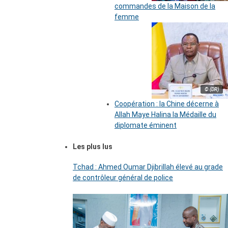
commandes de la Maison de la
femme
© (DR)
Coopération : la Chine décerne à
Allah Maye Halina la Médaille du
diplomate éminent
Les plus lus
Tchad : Ahmed Oumar Djibrillah élevé au grade
de contrôleur général de police