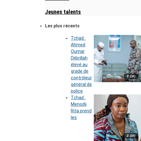
Jeunes talents
Les plus récents
Tchad :
Ahmed
Oumar
Djibrillah
élevé au
grade de
© (DR)
contrôleur
général de
police
Tchad :
Menodji
Rita prend
les
© (DR)