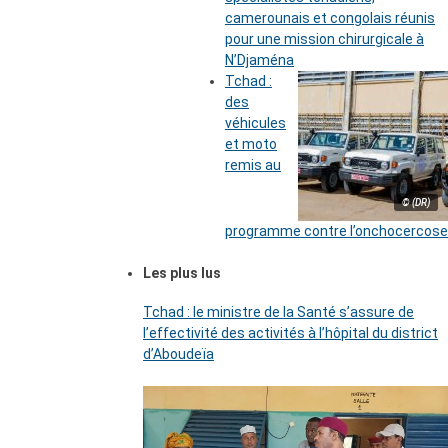
camerounais et congolais réunis
pour une mission chirurgicale à
N’Djaména
Tchad :
des
véhicules
et moto
remis au
© (DR)
programme contre l’onchocercose
Les plus lus
Tchad : le ministre de la Santé s’assure de
l’effectivité des activités à l’hôpital du district
d’Aboudeïa