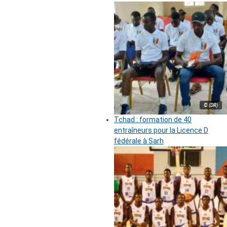
© (DR)
Tchad : formation de 40
entraîneurs pour la Licence D
fédérale à Sarh