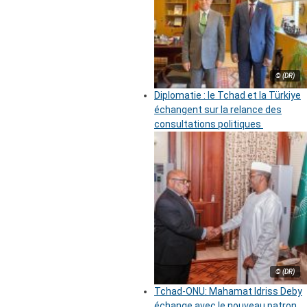
© (DR)
Diplomatie : le Tchad et la Türkiye
échangent sur la relance des
consultations politiques
© (DR)
Tchad-ONU: Mahamat Idriss Deby
échange avec le nouveau patron