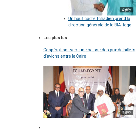
© (DR)
Un haut cadre tchadien prend la
direction générale de la BIA-togo
Les plus lus
Coopération : vers une baisse des prix de billets
d’avions entre le Caire
© (DR)