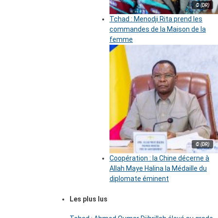
© (DR)
Tchad : Menodji Rita prend les
commandes de la Maison de la
femme
© (DR)
Coopération : la Chine décerne à
Allah Maye Halina la Médaille du
diplomate éminent
Les plus lus