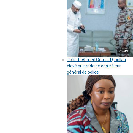
© (DR)
Tchad : Ahmed Oumar Djibrillah
élevé au grade de contrôleur
général de police