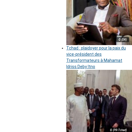
© (DR)
Tchad : plaidoyer pour la paix du
vice-président des
Transformateurs à Mahamat
Idriss Deby Itno
© (PR-Tchad)