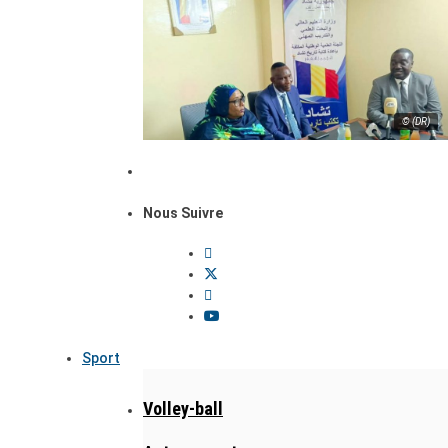
© (DR)
Nous Suivre
Sport
Volley-ball