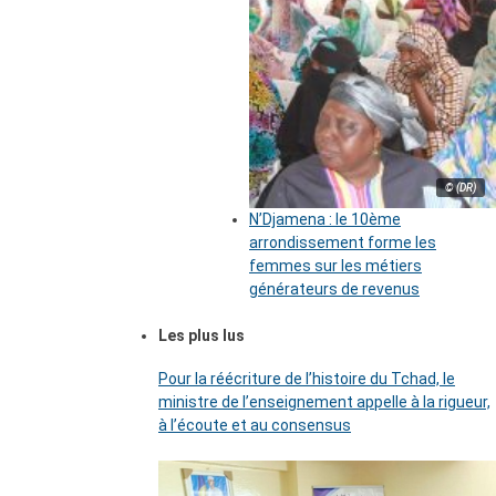
© (DR)
N’Djamena : le 10ème
arrondissement forme les
femmes sur les métiers
générateurs de revenus
Les plus lus
Pour la réécriture de l’histoire du Tchad, le
ministre de l’enseignement appelle à la rigueur,
à l’écoute et au consensus