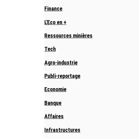
Finance
L'Eco en +
Ressources minières
Tech
Agro-industrie
Publi-reportage
Economie
Banque
Affaires
Infrastructures