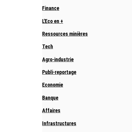
Finance
L'Eco en +
Ressources minières
Tech
Agro-industrie
Publi-reportage
Economie
Banque
Affaires
Infrastructures