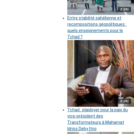
© (DR)
Entre stabilité sahélienne et
recompositions géopolitiques :
quels enseignements pour le
Tchad ?
© (DR)
Tchad : plaidoyer pour la paix du
vice-président des
Transformateurs à Mahamat
Idriss Deby Itno