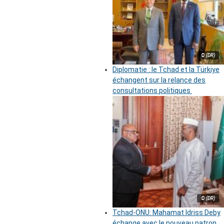
© (DR)
Diplomatie : le Tchad et la Türkiye
échangent sur la relance des
consultations politiques
© (DR)
Tchad-ONU: Mahamat Idriss Deby
échange avec le nouveau patron