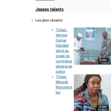
Jeunes talents
Les plus récents
Tchad :
Ahmed
Oumar
Djibrillah
élevé au
grade de
© (DR)
contrôleur
général de
police
Tchad :
Menodji
Rita prend
les
© (DR)