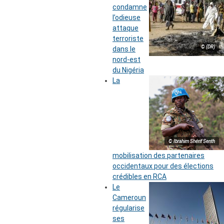
condamne
l’odieuse
attaque
terroriste
© (DR)
dans le
nord-est
du Nigéria
La
© Ibrahim Shérif Senth
mobilisation des partenaires
occidentaux pour des élections
crédibles en RCA
Le
Cameroun
régularise
ses