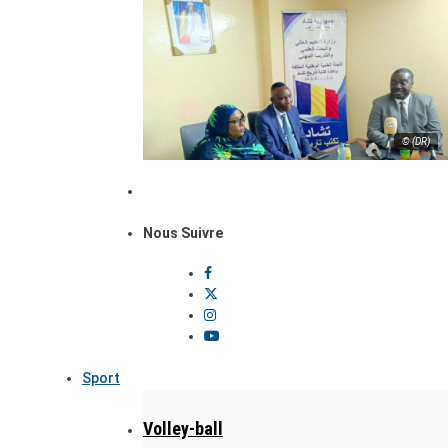
© (DR)
Nous Suivre
Sport
Volley-ball