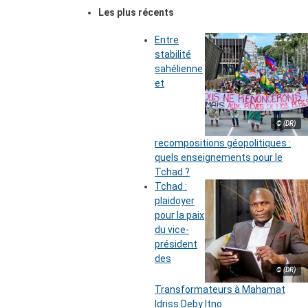
Les plus récents
Entre
stabilité
sahélienne
et
© (DR)
recompositions géopolitiques :
quels enseignements pour le
Tchad ?
Tchad :
plaidoyer
pour la paix
du vice-
président
des
© (DR)
Transformateurs à Mahamat
Idriss Deby Itno