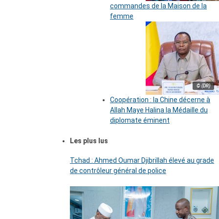
commandes de la Maison de la
femme
© (DR)
Coopération : la Chine décerne à
Allah Maye Halina la Médaille du
diplomate éminent
Les plus lus
Tchad : Ahmed Oumar Djibrillah élevé au grade
de contrôleur général de police