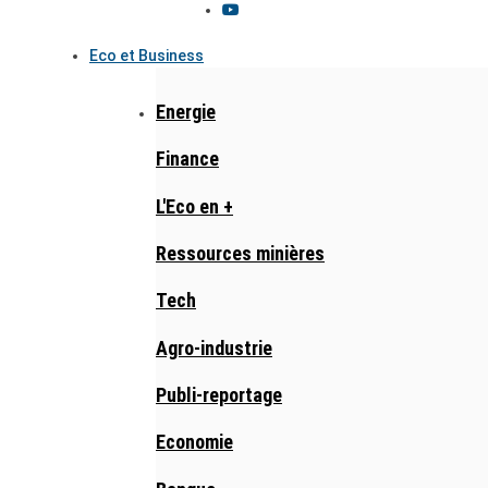
Eco et Business
Energie
Finance
L'Eco en +
Ressources minières
Tech
Agro-industrie
Publi-reportage
Economie