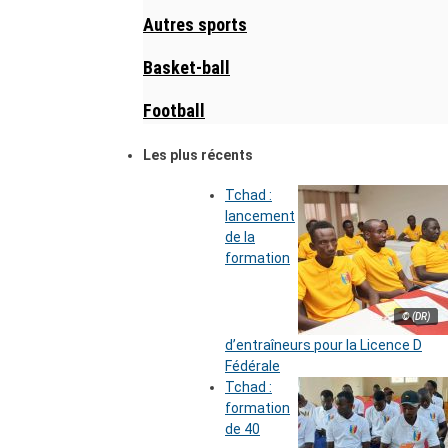
Autres sports
Basket-ball
Football
Les plus récents
Tchad :
lancement
de la
formation
© (DR)
d’entraîneurs pour la Licence D
Fédérale
Tchad :
formation
de 40