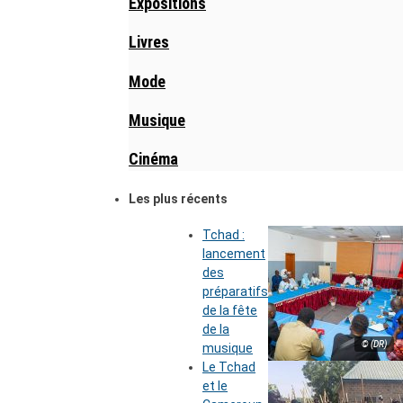
Expositions
Livres
Mode
Musique
Cinéma
Les plus récents
Tchad :
lancement
des
préparatifs
de la fête
de la
© (DR)
musique
Le Tchad
et le