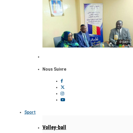
© (DR)
Nous Suivre
Sport
Volley-ball