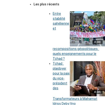
Les plus récents
Entre
stabilité
sahélienne
et
© (DR)
recompositions géopolitiques :
quels enseignements pour le
Tchad ?
Tchad :
plaidoyer
pour la paix
du vice-
président
des
© (DR)
Transformateurs à Mahamat
Idriss Deby Itno