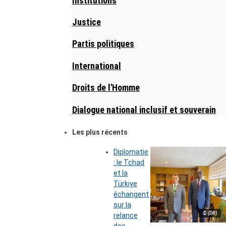
Institutions
Justice
Partis politiques
International
Droits de l'Homme
Dialogue national inclusif et souverain
Les plus récents
Diplomatie
: le Tchad
et la
Türkiye
échangent
sur la
© (DR)
relance