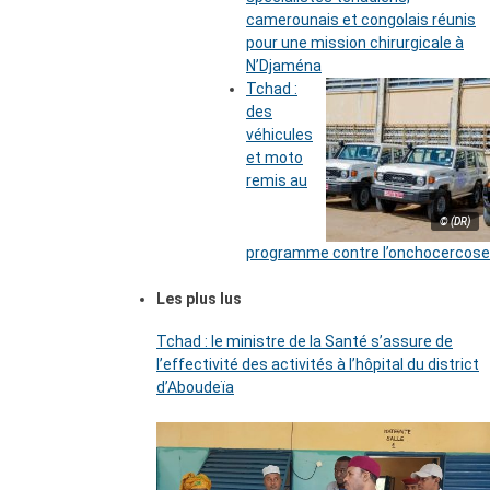
camerounais et congolais réunis
pour une mission chirurgicale à
N’Djaména
Tchad :
des
véhicules
et moto
remis au
© (DR)
programme contre l’onchocercose
Les plus lus
Tchad : le ministre de la Santé s’assure de
l’effectivité des activités à l’hôpital du district
d’Aboudeïa