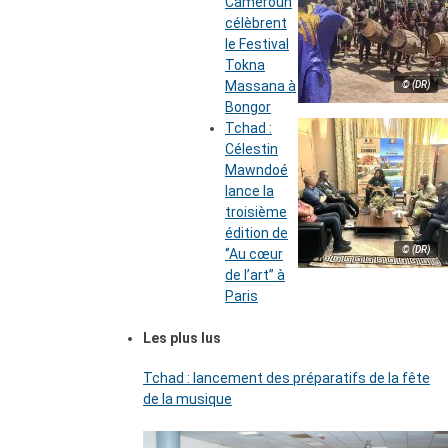
Cameroun
célèbrent
le Festival
Tokna
Massana à
© (DR)
Bongor
Tchad :
Célestin
Mawndoé
lance la
troisième
édition de
© (DR)
‘’Au cœur
de l’art’’ à
Paris
Les plus lus
Tchad : lancement des préparatifs de la fête
de la musique