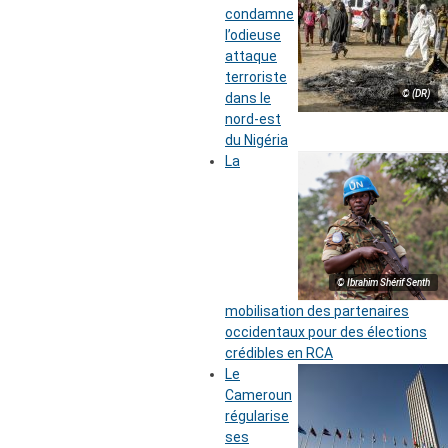
condamne
l’odieuse
attaque
terroriste
© (DR)
dans le
nord-est
du Nigéria
La
© Ibrahim Shérif Senth
mobilisation des partenaires
occidentaux pour des élections
crédibles en RCA
Le
Cameroun
régularise
ses