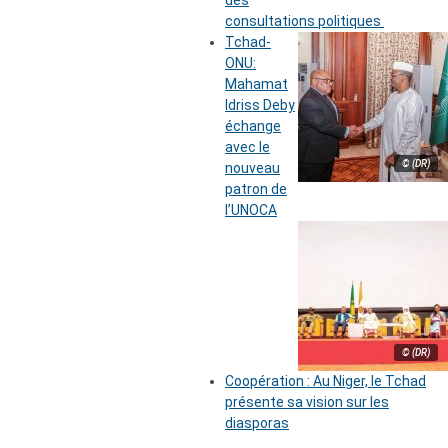
des
consultations politiques
Tchad-
ONU:
Mahamat
Idriss Deby
échange
avec le
© (DR)
nouveau
patron de
l’UNOCA
© (DR)
Coopération : Au Niger, le Tchad
présente sa vision sur les
diasporas