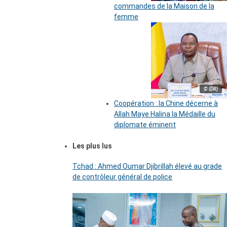
commandes de la Maison de la
femme
© (DR)
Coopération : la Chine décerne à
Allah Maye Halina la Médaille du
diplomate éminent
Les plus lus
Tchad : Ahmed Oumar Djibrillah élevé au grade
de contrôleur général de police