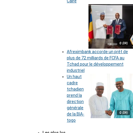
Caire
© (DR)
Afreximbank accorde un prêt de
plus de 72 milliards de FCFA au
Tchad pour le développement
industriel
Un haut
cadre
tchadien
prend la
direction
générale
© (DR)
de la BIA-
togo
Les plus lus