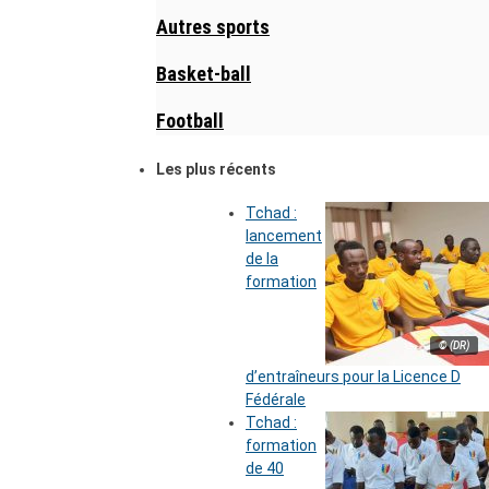
Autres sports
Basket-ball
Football
Les plus récents
Tchad :
lancement
de la
formation
© (DR)
d’entraîneurs pour la Licence D
Fédérale
Tchad :
formation
de 40