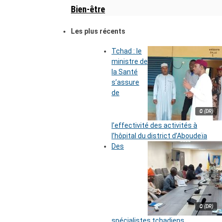
Bien-être
Les plus récents
Tchad : le
ministre de
la Santé
s’assure
de
© (DR)
l’effectivité des activités à
l’hôpital du district d’Aboudeïa
Des
© (DR)
spécialistes tchadiens,