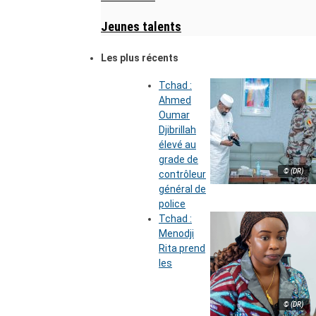
Jeunes talents
Les plus récents
Tchad :
Ahmed
Oumar
Djibrillah
élevé au
grade de
© (DR)
contrôleur
général de
police
Tchad :
Menodji
Rita prend
les
© (DR)