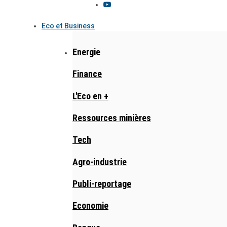
Eco et Business
Energie
Finance
L'Eco en +
Ressources minières
Tech
Agro-industrie
Publi-reportage
Economie