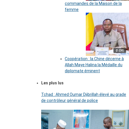
commandes de la Maison de la
femme
© (DR)
Coopération : la Chine décerne à
Allah Maye Halina la Médaille du
diplomate éminent
Les plus lus
Tchad : Ahmed Oumar Djibrillah élevé au grade
de contrôleur général de police