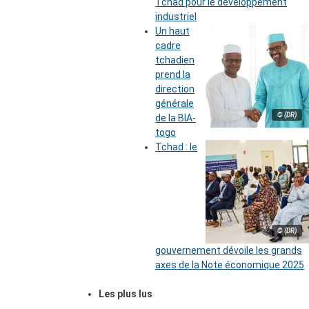
Tchad pour le développement
industriel
Un haut
cadre
tchadien
prend la
direction
générale
© (DR)
de la BIA-
togo
Tchad : le
© (DR)
gouvernement dévoile les grands
axes de la Note économique 2025
Les plus lus