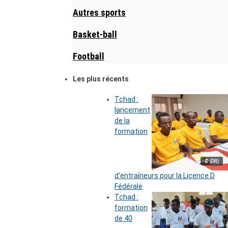
Autres sports
Basket-ball
Football
Les plus récents
Tchad :
lancement
de la
formation
© (DR)
d’entraîneurs pour la Licence D
Fédérale
Tchad :
formation
de 40