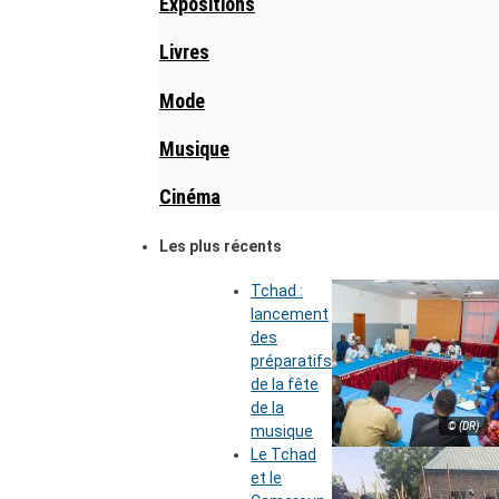
Expositions
Livres
Mode
Musique
Cinéma
Les plus récents
Tchad :
lancement
des
préparatifs
de la fête
de la
© (DR)
musique
Le Tchad
et le