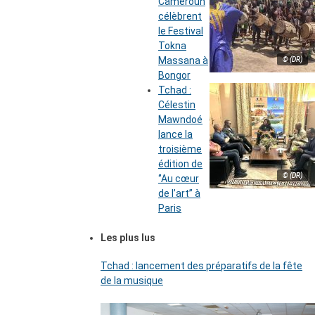
Cameroun
célèbrent
le Festival
Tokna
Massana à
© (DR)
Bongor
Tchad :
Célestin
Mawndoé
lance la
troisième
édition de
© (DR)
‘’Au cœur
de l’art’’ à
Paris
Les plus lus
Tchad : lancement des préparatifs de la fête
de la musique