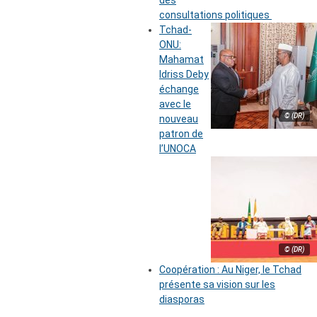
des
consultations politiques
Tchad-
ONU:
Mahamat
Idriss Deby
échange
avec le
© (DR)
nouveau
patron de
l’UNOCA
© (DR)
Coopération : Au Niger, le Tchad
présente sa vision sur les
diasporas