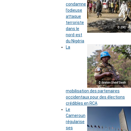
condamne
l’odieuse
attaque
terroriste
© (DR)
dans le
nord-est
du Nigéria
La
© Ibrahim Shérif Senth
mobilisation des partenaires
occidentaux pour des élections
crédibles en RCA
Le
Cameroun
régularise
ses