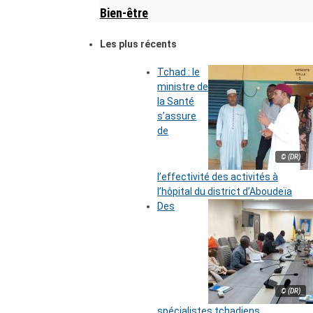
Bien-être
Les plus récents
Tchad : le
ministre de
la Santé
s’assure
de
© (DR)
l’effectivité des activités à
l’hôpital du district d’Aboudeïa
Des
© (DR)
spécialistes tchadiens,