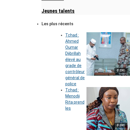
Jeunes talents
Les plus récents
Tchad :
Ahmed
Oumar
Djibrillah
élevé au
grade de
© (DR)
contrôleur
général de
police
Tchad :
Menodji
Rita prend
les
© (DR)