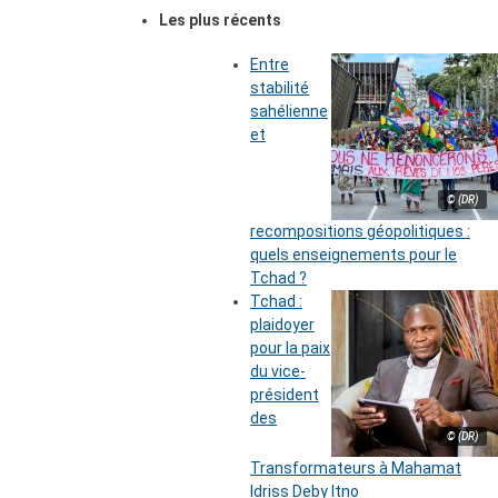
Les plus récents
Entre
stabilité
sahélienne
et
© (DR)
recompositions géopolitiques :
quels enseignements pour le
Tchad ?
Tchad :
plaidoyer
pour la paix
du vice-
président
des
© (DR)
Transformateurs à Mahamat
Idriss Deby Itno