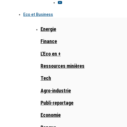
Eco et Business
Energie
Finance
L'Eco en +
Ressources minières
Tech
Agro-industrie
Publi-reportage
Economie