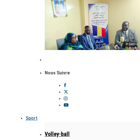
© (DR)
Nous Suivre
Sport
Volley-ball