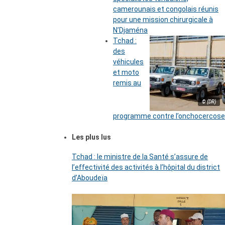
camerounais et congolais réunis
pour une mission chirurgicale à
N’Djaména
Tchad :
des
véhicules
et moto
remis au
© (DR)
programme contre l’onchocercose
Les plus lus
Tchad : le ministre de la Santé s’assure de
l’effectivité des activités à l’hôpital du district
d’Aboudeïa