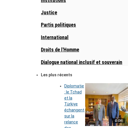
Institutions
Justice
Partis politiques
International
Droits de l'Homme
Dialogue national inclusif et souverain
Les plus récents
Diplomatie
: le Tchad
et la
Türkiye
échangent
sur la
© (DR)
relance