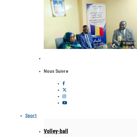
© (DR)
Nous Suivre
Sport
Volley-ball