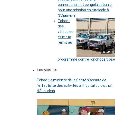
camerounais et congolais réunis
pour une mission chirurgicale à
N’Djaména
Tchad :
des
véhicules
et moto
remis au
© (DR)
programme contre l’onchocercose
Les plus lus
Tchad : le ministre de la Santé s’assure de
l’effectivité des activités à l’hôpital du district
d’Aboudeïa