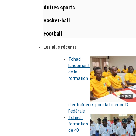
Autres sports
Basket-ball
Football
Les plus récents
Tchad :
lancement
de la
formation
© (DR)
d’entraîneurs pour la Licence D
Fédérale
Tchad :
formation
de 40