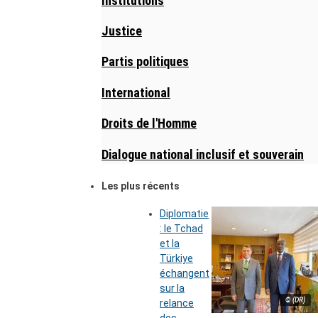
Institutions
Justice
Partis politiques
International
Droits de l'Homme
Dialogue national inclusif et souverain
Les plus récents
Diplomatie
: le Tchad
et la
Türkiye
échangent
sur la
© (DR)
relance