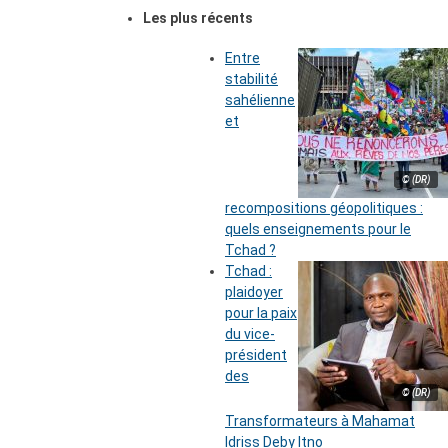
Les plus récents
Entre
stabilité
sahélienne
et
© (DR)
recompositions géopolitiques :
quels enseignements pour le
Tchad ?
Tchad :
plaidoyer
pour la paix
du vice-
président
des
© (DR)
Transformateurs à Mahamat
Idriss Deby Itno