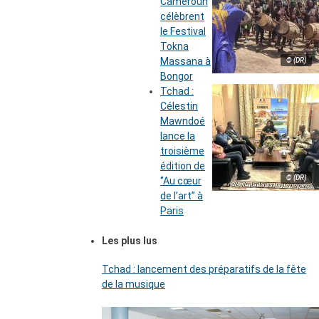
Cameroun
célèbrent
le Festival
Tokna
Massana à
© (DR)
Bongor
Tchad :
Célestin
Mawndoé
lance la
troisième
édition de
© (DR)
‘’Au cœur
de l’art’’ à
Paris
Les plus lus
Tchad : lancement des préparatifs de la fête
de la musique