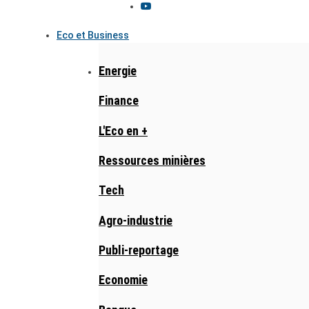
Eco et Business
Energie
Finance
L'Eco en +
Ressources minières
Tech
Agro-industrie
Publi-reportage
Economie