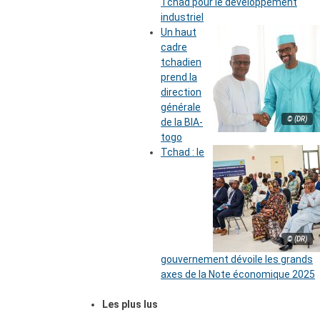
Tchad pour le développement
industriel
Un haut
cadre
tchadien
prend la
direction
générale
© (DR)
de la BIA-
togo
Tchad : le
© (DR)
gouvernement dévoile les grands
axes de la Note économique 2025
Les plus lus