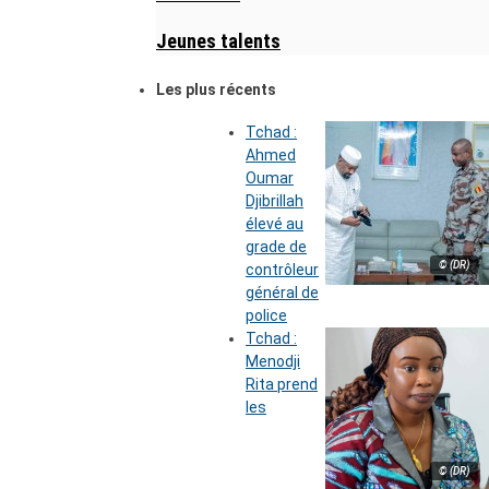
Jeunes talents
Les plus récents
Tchad :
Ahmed
Oumar
Djibrillah
élevé au
grade de
© (DR)
contrôleur
général de
police
Tchad :
Menodji
Rita prend
les
© (DR)