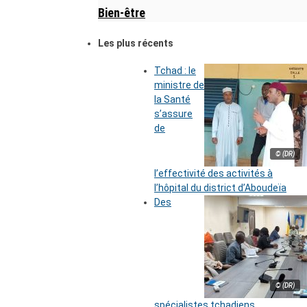
Bien-être
Les plus récents
Tchad : le
ministre de
la Santé
s’assure
de
© (DR)
l’effectivité des activités à
l’hôpital du district d’Aboudeïa
Des
© (DR)
spécialistes tchadiens,