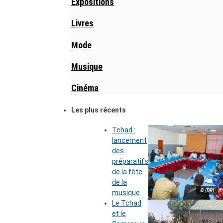
Expositions
Livres
Mode
Musique
Cinéma
Les plus récents
Tchad :
lancement
des
préparatifs
de la fête
de la
© (DR)
musique
Le Tchad
et le