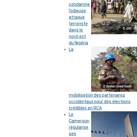
condamne
l’odieuse
attaque
terroriste
© (DR)
dans le
nord-est
du Nigéria
La
© Ibrahim Shérif Senth
mobilisation des partenaires
occidentaux pour des élections
crédibles en RCA
Le
Cameroun
régularise
ses