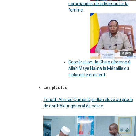
commandes de la Maison de la
femme
© (DR)
Coopération : la Chine décerne à
Allah Maye Halina la Médaille du
diplomate éminent
Les plus lus
Tchad : Ahmed Oumar Djibrillah élevé au grade
de contrôleur général de police