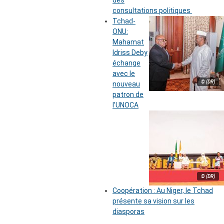
des
consultations politiques
Tchad-
ONU:
Mahamat
Idriss Deby
échange
avec le
© (DR)
nouveau
patron de
l’UNOCA
© (DR)
Coopération : Au Niger, le Tchad
présente sa vision sur les
diasporas