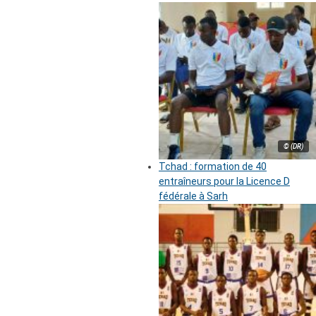
© (DR)
Tchad : formation de 40
entraîneurs pour la Licence D
fédérale à Sarh