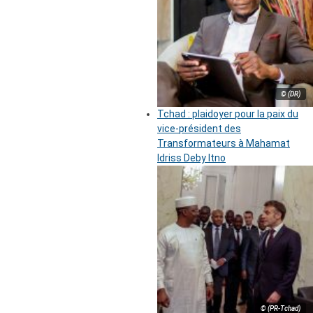
© (DR)
Tchad : plaidoyer pour la paix du
vice-président des
Transformateurs à Mahamat
Idriss Deby Itno
© (PR-Tchad)