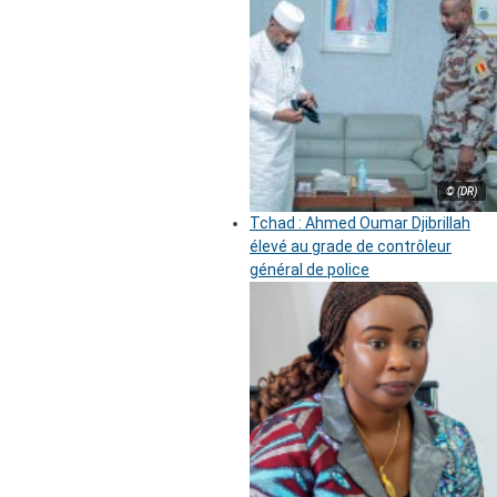
© (DR)
Tchad : Ahmed Oumar Djibrillah
élevé au grade de contrôleur
général de police