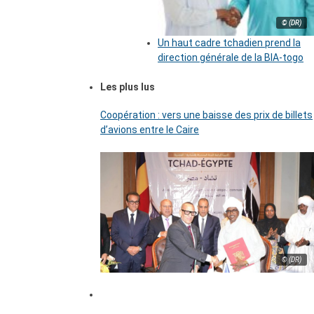
© (DR)
Un haut cadre tchadien prend la
direction générale de la BIA-togo
Les plus lus
Coopération : vers une baisse des prix de billets
d’avions entre le Caire
© (DR)