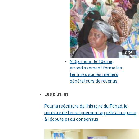
© (DR)
N’Djamena : le 10ème
arrondissement forme les
femmes sur les métiers
générateurs de revenus
Les plus lus
Pour la réécriture de l’histoire du Tchad, le
ministre de l’enseignement appelle à la rigueur,
à l’écoute et au consensus