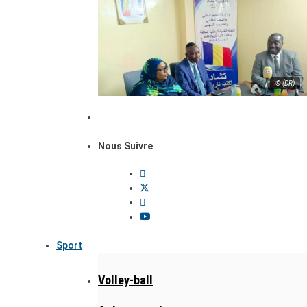
© (DR)
Nous Suivre
Sport
Volley-ball