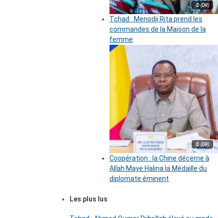
© (DR)
Tchad : Menodji Rita prend les
commandes de la Maison de la
femme
© (DR)
Coopération : la Chine décerne à
Allah Maye Halina la Médaille du
diplomate éminent
Les plus lus