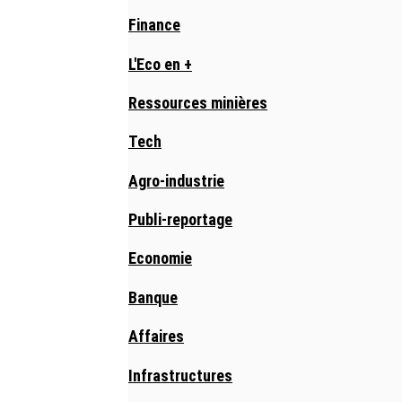
Finance
L'Eco en +
Ressources minières
Tech
Agro-industrie
Publi-reportage
Economie
Banque
Affaires
Infrastructures