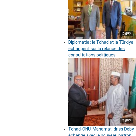
© (DR)
Diplomatie : le Tchad et la Türkiye
échangent sur la relance des
consultations politiques
© (DR)
Tchad-ONU: Mahamat Idriss Deby
échange avec le nouveau patron