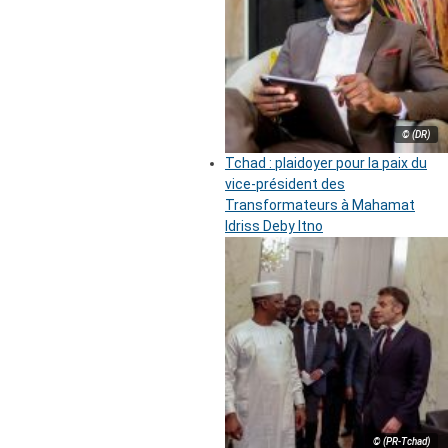
© (DR)
Tchad : plaidoyer pour la paix du
vice-président des
Transformateurs à Mahamat
Idriss Deby Itno
© (PR-Tchad)