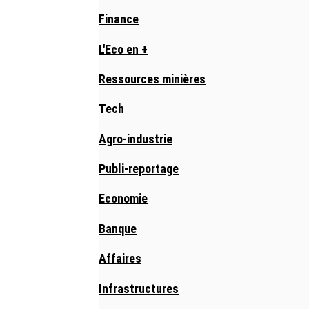
Finance
L'Eco en +
Ressources minières
Tech
Agro-industrie
Publi-reportage
Economie
Banque
Affaires
Infrastructures