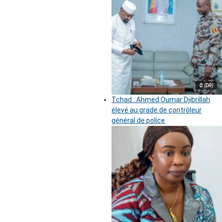
© (DR)
Tchad : Ahmed Oumar Djibrillah
élevé au grade de contrôleur
général de police