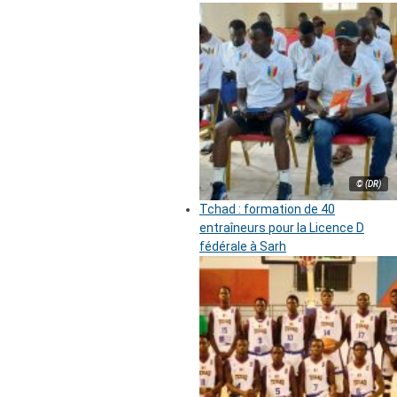
© (DR)
Tchad : formation de 40
entraîneurs pour la Licence D
fédérale à Sarh