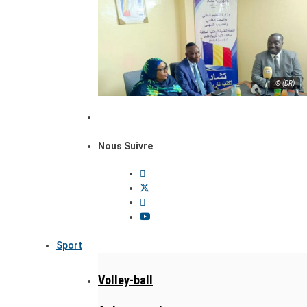
© (DR)
Nous Suivre
Sport
Volley-ball