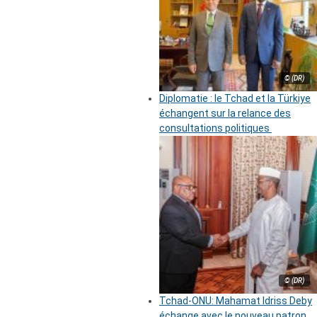
© (DR)
Diplomatie : le Tchad et la Türkiye
échangent sur la relance des
consultations politiques
© (DR)
Tchad-ONU: Mahamat Idriss Deby
échange avec le nouveau patron