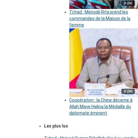
© (DR)
Tchad : Menodji Rita prend les
commandes de la Maison de la
femme
© (DR)
Coopération : la Chine décerne à
Allah Maye Halina la Médaille du
diplomate éminent
Les plus lus