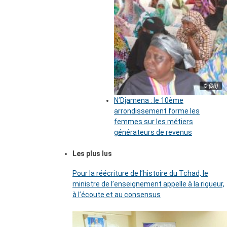
© (DR)
N’Djamena : le 10ème
arrondissement forme les
femmes sur les métiers
générateurs de revenus
Les plus lus
Pour la réécriture de l’histoire du Tchad, le
ministre de l’enseignement appelle à la rigueur,
à l’écoute et au consensus