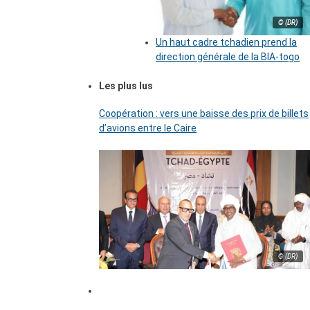
© (DR)
Un haut cadre tchadien prend la
direction générale de la BIA-togo
Les plus lus
Coopération : vers une baisse des prix de billets
d’avions entre le Caire
© (DR)