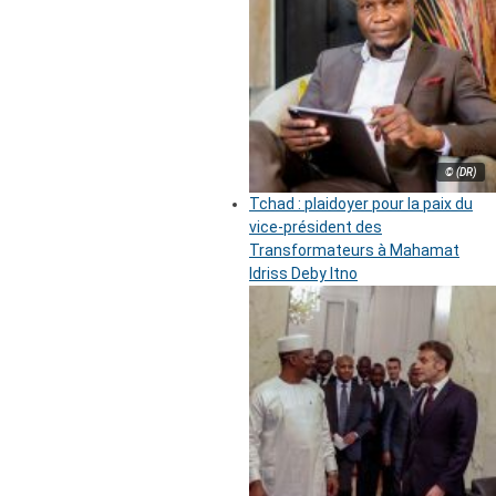
© (DR)
Tchad : plaidoyer pour la paix du
vice-président des
Transformateurs à Mahamat
Idriss Deby Itno