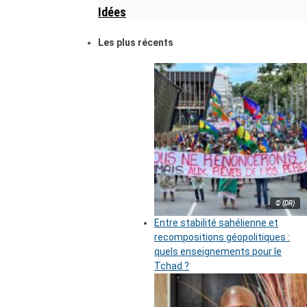
Idées
Les plus récents
© (DR)
Entre stabilité sahélienne et
recompositions géopolitiques :
quels enseignements pour le
Tchad ?