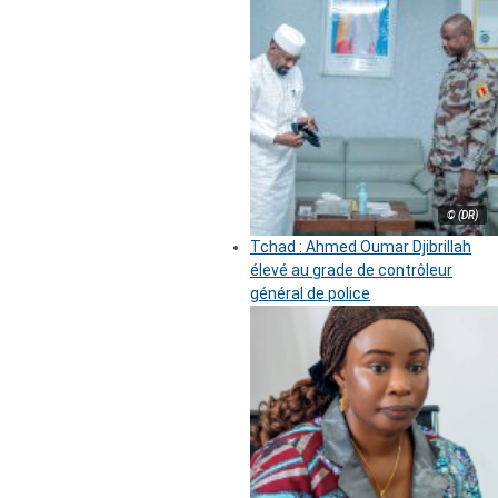
© (DR)
Tchad : Ahmed Oumar Djibrillah
élevé au grade de contrôleur
général de police