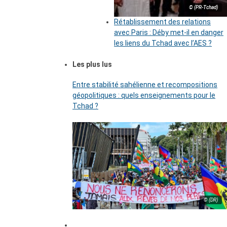
© (PR-Tchad)
Rétablissement des relations
avec Paris : Déby met-il en danger
les liens du Tchad avec l’AES ?
Les plus lus
Entre stabilité sahélienne et recompositions
géopolitiques : quels enseignements pour le
Tchad ?
© (DR)