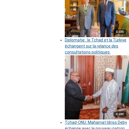
© (DR)
Diplomatie : le Tchad et la Türkiye
échangent sur la relance des
consultations politiques
© (DR)
Tchad-ONU: Mahamat Idriss Deby
échange avec le nouveau patron