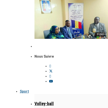
© (DR)
Nous Suivre
Sport
Volley-ball