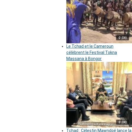
© (DR)
Le Tchad et le Cameroun
célèbrent le Festival Tokna
Massana à Bongor
© (DR)
Tchad : Célestin Mawndoé lance la