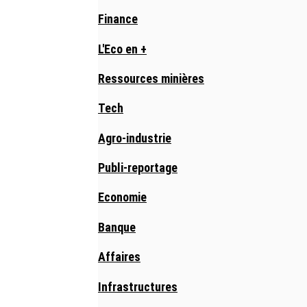
Finance
L'Eco en +
Ressources minières
Tech
Agro-industrie
Publi-reportage
Economie
Banque
Affaires
Infrastructures