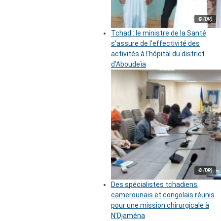
© (DR)
Tchad : le ministre de la Santé
s’assure de l’effectivité des
activités à l’hôpital du district
d’Aboudeïa
© (DR)
Des spécialistes tchadiens,
camerounais et congolais réunis
pour une mission chirurgicale à
N’Djaména