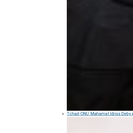
Tchad-ONU: Mahamat Idriss Deby é