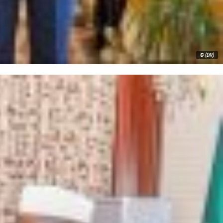
© (DR)