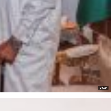
© (DR)