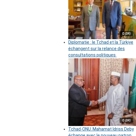
© (DR)
Diplomatie : le Tchad et la Türkiye
échangent sur la relance des
consultations politiques
© (DR)
Tchad-ONU: Mahamat Idriss Deby
échange avec le nouveau patron