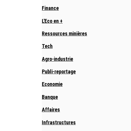
Finance
L'Eco en +
Ressources minières
Tech
Agro-industrie
Publi-reportage
Economie
Banque
Affaires
Infrastructures