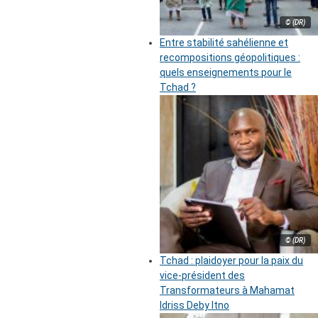
© (DR)
Entre stabilité sahélienne et
recompositions géopolitiques :
quels enseignements pour le
Tchad ?
© (DR)
Tchad : plaidoyer pour la paix du
vice-président des
Transformateurs à Mahamat
Idriss Deby Itno