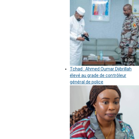
© (DR)
Tchad : Ahmed Oumar Djibrillah
élevé au grade de contrôleur
général de police