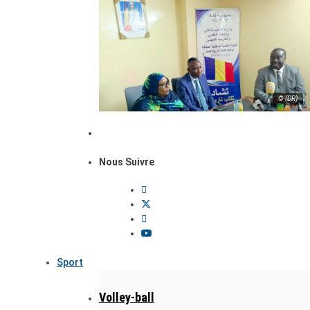
© (DR)
Nous Suivre
Sport
Volley-ball