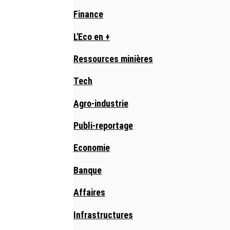
Finance
L'Eco en +
Ressources minières
Tech
Agro-industrie
Publi-reportage
Economie
Banque
Affaires
Infrastructures