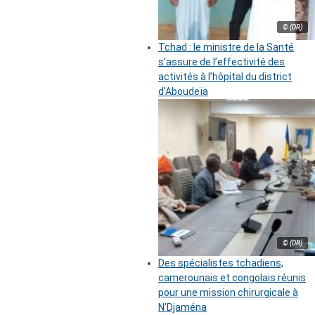
© (DR)
Tchad : le ministre de la Santé
s’assure de l’effectivité des
activités à l’hôpital du district
d’Aboudeïa
© (DR)
Des spécialistes tchadiens,
camerounais et congolais réunis
pour une mission chirurgicale à
N’Djaména