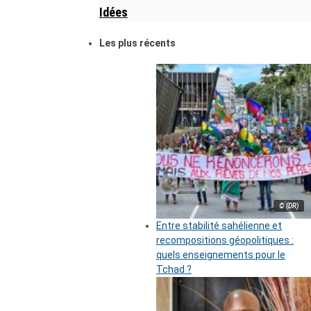
Idées
Les plus récents
© (DR)
Entre stabilité sahélienne et
recompositions géopolitiques :
quels enseignements pour le
Tchad ?