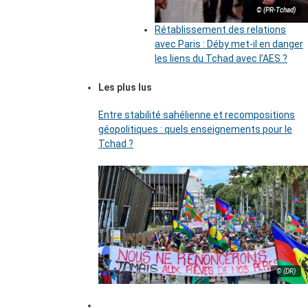
© (PR-Tchad)
Rétablissement des relations
avec Paris : Déby met-il en danger
les liens du Tchad avec l’AES ?
Les plus lus
Entre stabilité sahélienne et recompositions
géopolitiques : quels enseignements pour le
Tchad ?
© (DR)