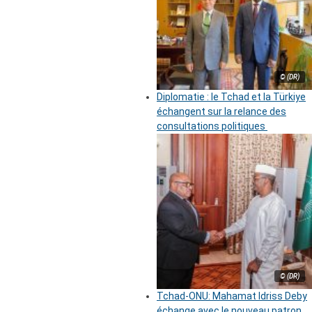
© (DR)
Diplomatie : le Tchad et la Türkiye
échangent sur la relance des
consultations politiques
© (DR)
Tchad-ONU: Mahamat Idriss Deby
échange avec le nouveau patron