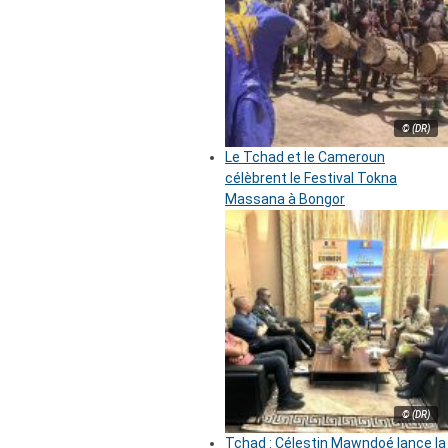
© (DR)
Le Tchad et le Cameroun
célèbrent le Festival Tokna
Massana à Bongor
© (DR)
Tchad : Célestin Mawndoé lance la