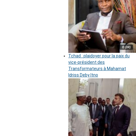
© (DR)
Tchad : plaidoyer pour la paix du
vice-président des
Transformateurs à Mahamat
Idriss Deby Itno