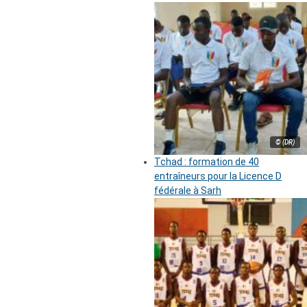
© (DR)
Tchad : formation de 40
entraîneurs pour la Licence D
fédérale à Sarh