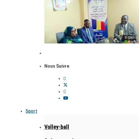
© (DR)
Nous Suivre
Sport
Volley-ball