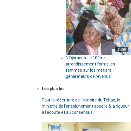
© (DR)
N’Djamena : le 10ème
arrondissement forme les
femmes sur les métiers
générateurs de revenus
Les plus lus
Pour la réécriture de l’histoire du Tchad, le
ministre de l’enseignement appelle à la rigueur,
à l’écoute et au consensus