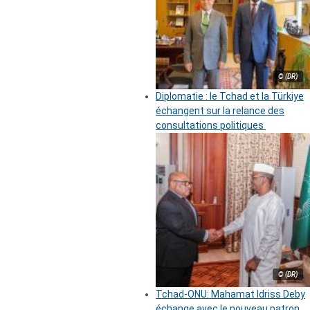
© (DR)
Diplomatie : le Tchad et la Türkiye
échangent sur la relance des
consultations politiques
© (DR)
Tchad-ONU: Mahamat Idriss Deby
échange avec le nouveau patron