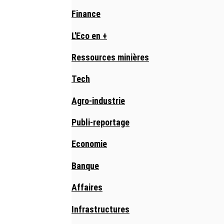
Finance
L'Eco en +
Ressources minières
Tech
Agro-industrie
Publi-reportage
Economie
Banque
Affaires
Infrastructures