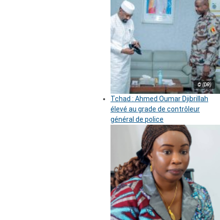
© (DR)
Tchad : Ahmed Oumar Djibrillah
élevé au grade de contrôleur
général de police