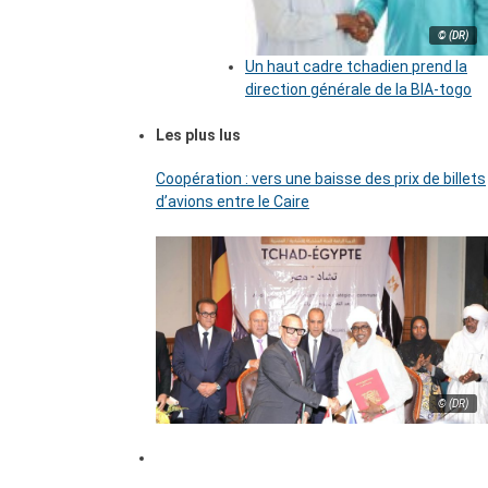
© (DR)
Un haut cadre tchadien prend la
direction générale de la BIA-togo
Les plus lus
Coopération : vers une baisse des prix de billets
d’avions entre le Caire
© (DR)