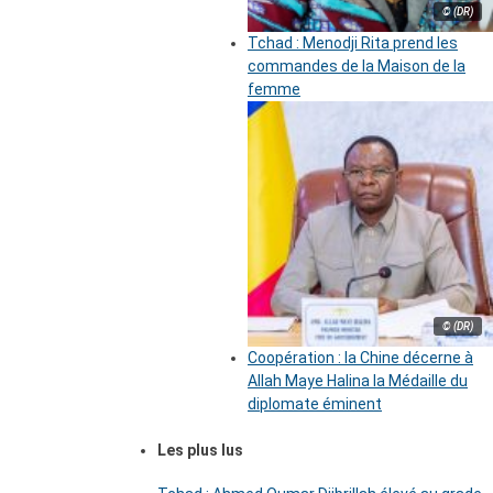
© (DR)
Tchad : Menodji Rita prend les
commandes de la Maison de la
femme
© (DR)
Coopération : la Chine décerne à
Allah Maye Halina la Médaille du
diplomate éminent
Les plus lus