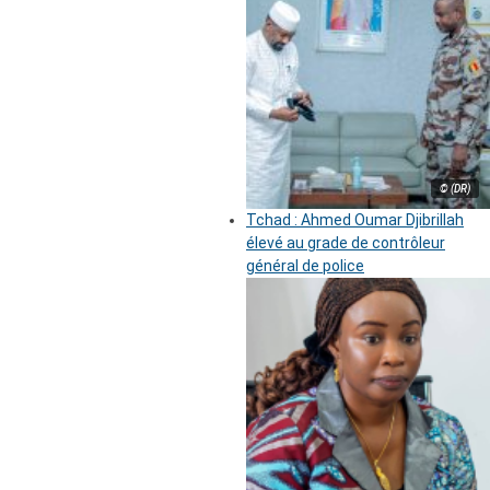
© (DR)
Tchad : Ahmed Oumar Djibrillah
élevé au grade de contrôleur
général de police