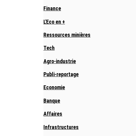
Finance
L'Eco en +
Ressources minières
Tech
Agro-industrie
Publi-reportage
Economie
Banque
Affaires
Infrastructures