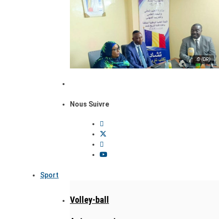
© (DR)
Nous Suivre
Sport
Volley-ball