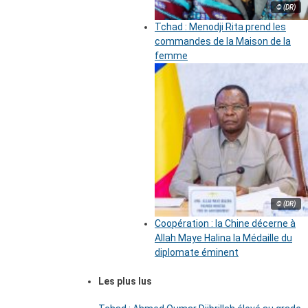
© (DR)
Tchad : Menodji Rita prend les
commandes de la Maison de la
femme
© (DR)
Coopération : la Chine décerne à
Allah Maye Halina la Médaille du
diplomate éminent
Les plus lus