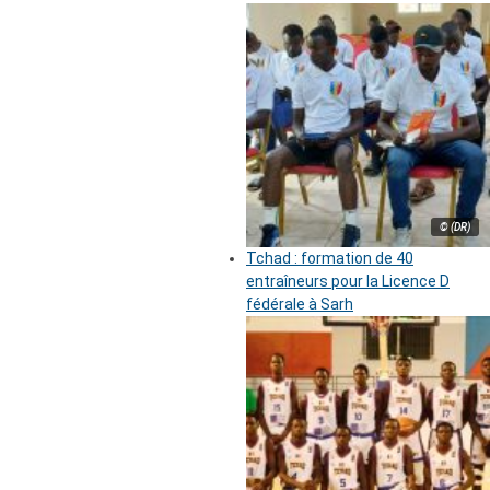
© (DR)
Tchad : formation de 40
entraîneurs pour la Licence D
fédérale à Sarh