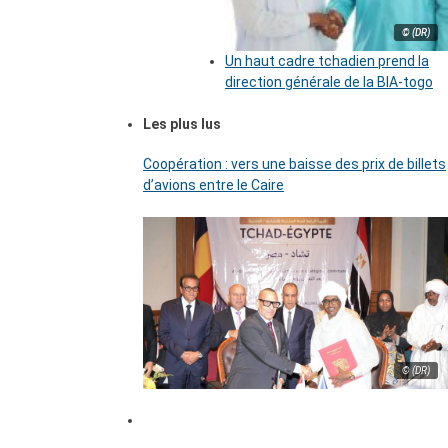
© (DR)
Un haut cadre tchadien prend la
direction générale de la BIA-togo
Les plus lus
Coopération : vers une baisse des prix de billets
d’avions entre le Caire
© (DR)