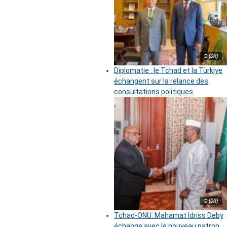
© (DR)
Diplomatie : le Tchad et la Türkiye
échangent sur la relance des
consultations politiques
© (DR)
Tchad-ONU: Mahamat Idriss Deby
échange avec le nouveau patron