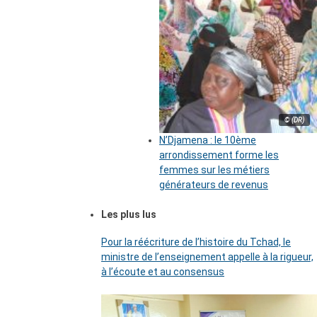
© (DR)
N’Djamena : le 10ème
arrondissement forme les
femmes sur les métiers
générateurs de revenus
Les plus lus
Pour la réécriture de l’histoire du Tchad, le
ministre de l’enseignement appelle à la rigueur,
à l’écoute et au consensus