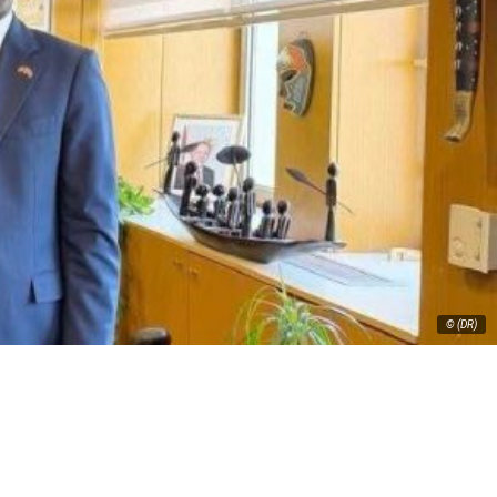
© (DR)