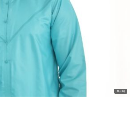
© (DR)