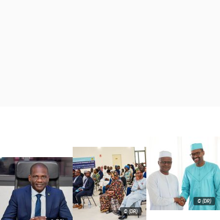
© (DR)
© (DR)