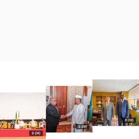
© (DR)
© (DR)
© (DR)