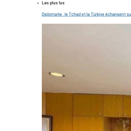
Les plus lus
Diplomatie : le Tchad et la Türkiye échangent su