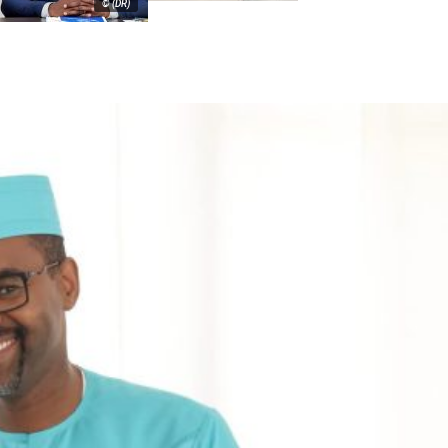
© (DR)