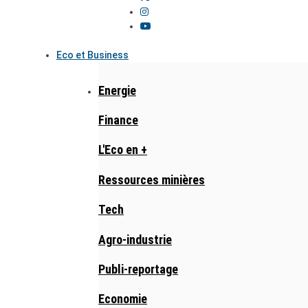
Eco et Business
Energie
Finance
L'Eco en +
Ressources minières
Tech
Agro-industrie
Publi-reportage
Economie