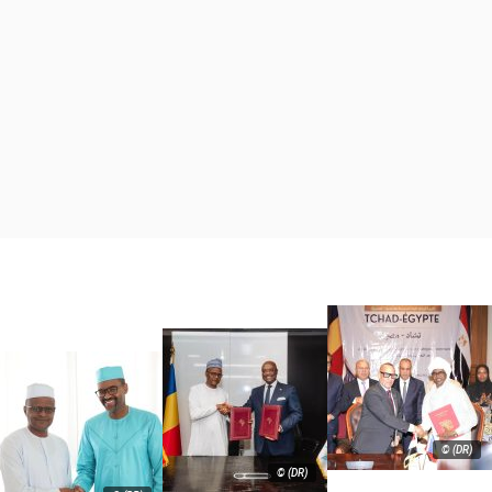
© (DR)
© (DR)