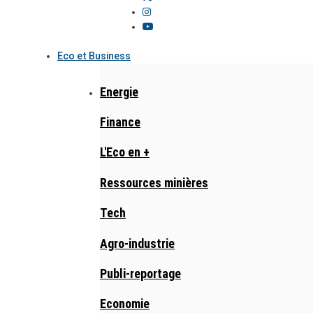
Eco et Business
Energie
Finance
L'Eco en +
Ressources minières
Tech
Agro-industrie
Publi-reportage
Economie