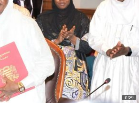
© (DR)