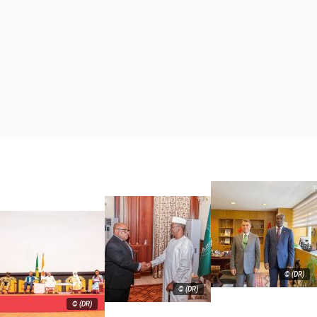
© (DR)
© (DR)
© (DR)