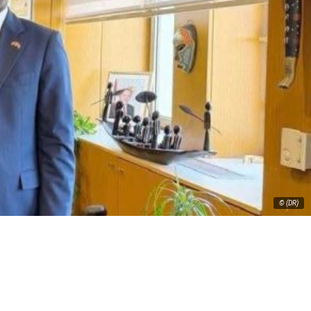
© (DR)