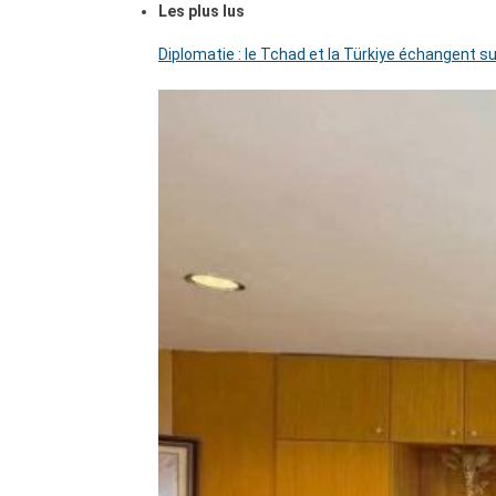
Les plus lus
Diplomatie : le Tchad et la Türkiye échangent su