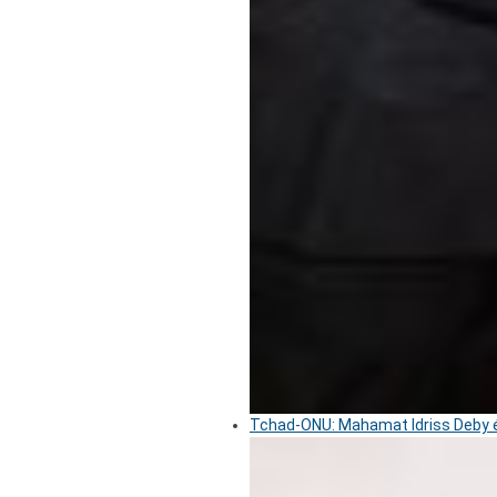
Tchad-ONU: Mahamat Idriss Deby é