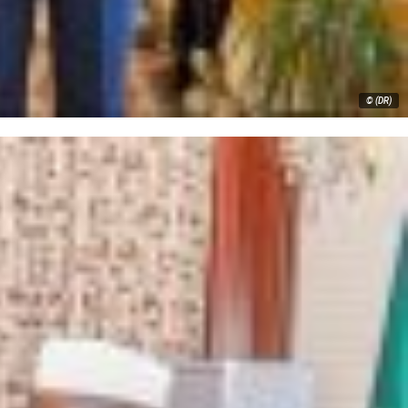
© (DR)