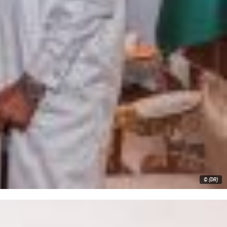
© (DR)