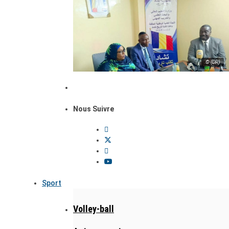
© (DR)
Nous Suivre
Sport
Volley-ball