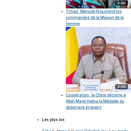
© (DR)
Tchad : Menodji Rita prend les
commandes de la Maison de la
femme
© (DR)
Coopération : la Chine décerne à
Allah Maye Halina la Médaille du
diplomate éminent
Les plus lus