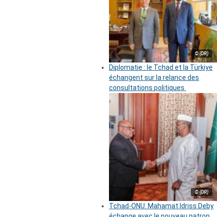
© (DR)
Diplomatie : le Tchad et la Türkiye
échangent sur la relance des
consultations politiques
© (DR)
Tchad-ONU: Mahamat Idriss Deby
échange avec le nouveau patron