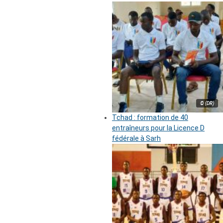
© (DR)
Tchad : formation de 40
entraîneurs pour la Licence D
fédérale à Sarh