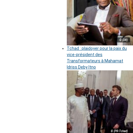
© (DR)
Tchad : plaidoyer pour la paix du
vice-président des
Transformateurs à Mahamat
Idriss Deby Itno
© (PR-Tchad)