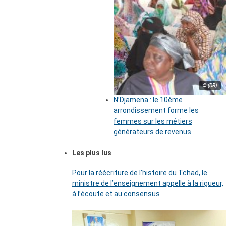
© (DR)
N’Djamena : le 10ème
arrondissement forme les
femmes sur les métiers
générateurs de revenus
Les plus lus
Pour la réécriture de l’histoire du Tchad, le
ministre de l’enseignement appelle à la rigueur,
à l’écoute et au consensus