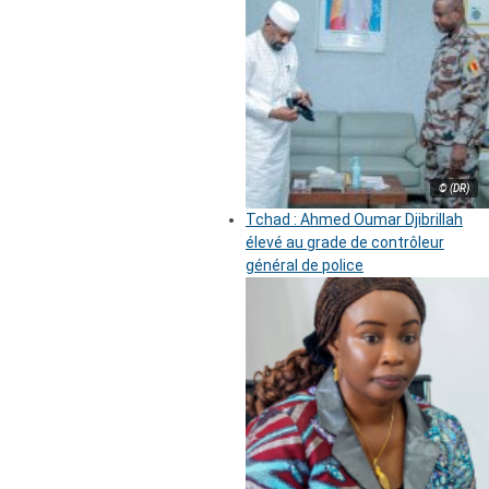
© (DR)
Tchad : Ahmed Oumar Djibrillah
élevé au grade de contrôleur
général de police