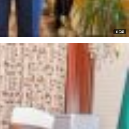
© (DR)