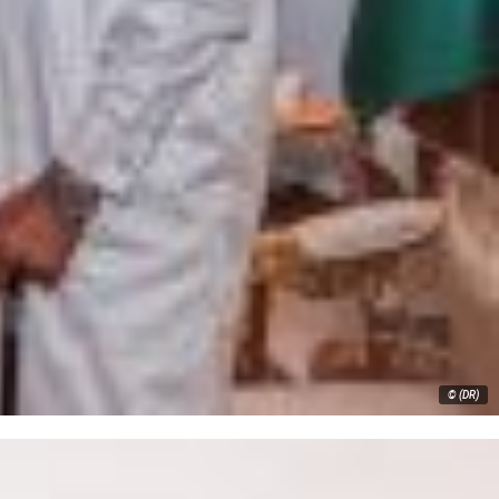
© (DR)