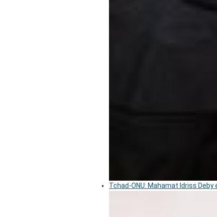
Tchad-ONU: Mahamat Idriss Deby é