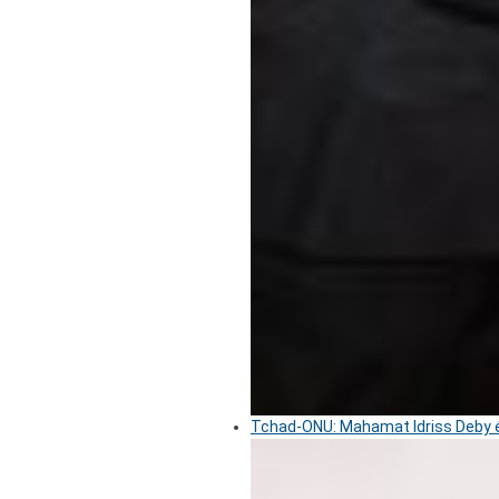
Tchad-ONU: Mahamat Idriss Deby é