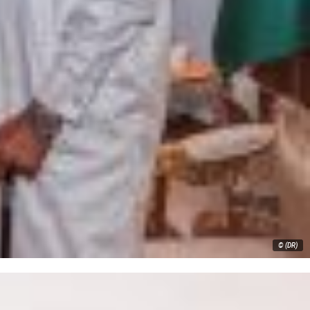
© (DR)