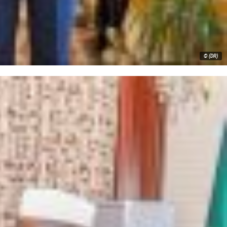
© (DR)