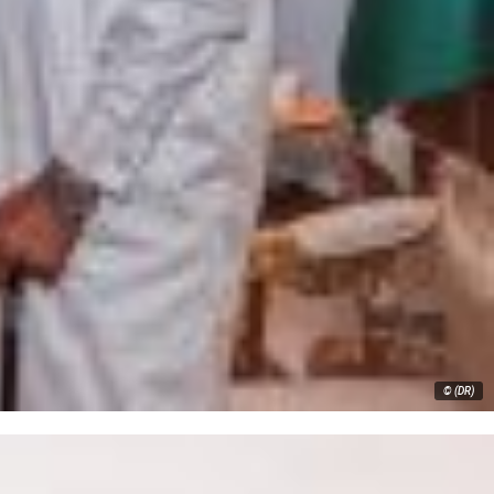
© (DR)