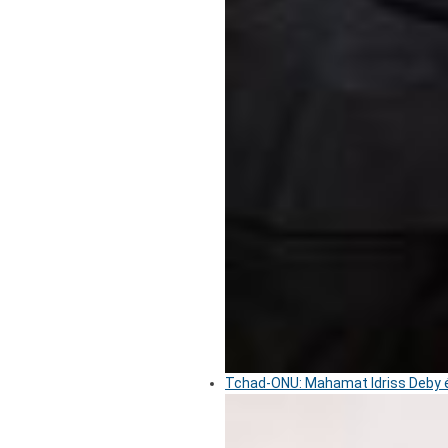
Tchad-ONU: Mahamat Idriss Deby é