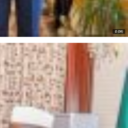
© (DR)