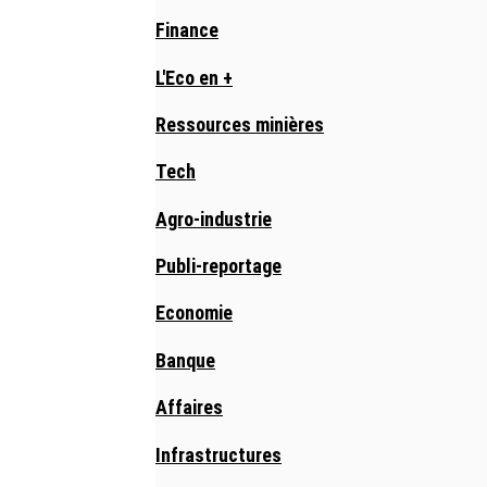
Finance
L'Eco en +
Ressources minières
Tech
Agro-industrie
Publi-reportage
Economie
Banque
Affaires
Infrastructures