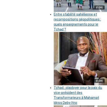
© (DR)
Entre stabilité sahélienne et
recompositions géopolitiques :
quels enseignements pour le
Tchad ?
© (DR)
Tchad : plaidoyer pour la paix du
vice-président des
Transformateurs à Mahamat
Idriss Deby Itno