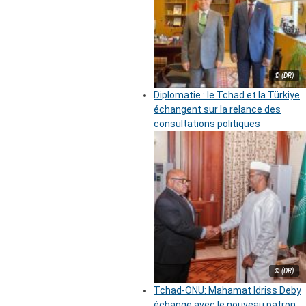
© (DR)
Diplomatie : le Tchad et la Türkiye
échangent sur la relance des
consultations politiques
© (DR)
Tchad-ONU: Mahamat Idriss Deby
échange avec le nouveau patron