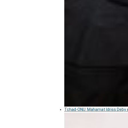
Tchad-ONU: Mahamat Idriss Deby é