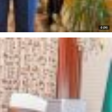
© (DR)