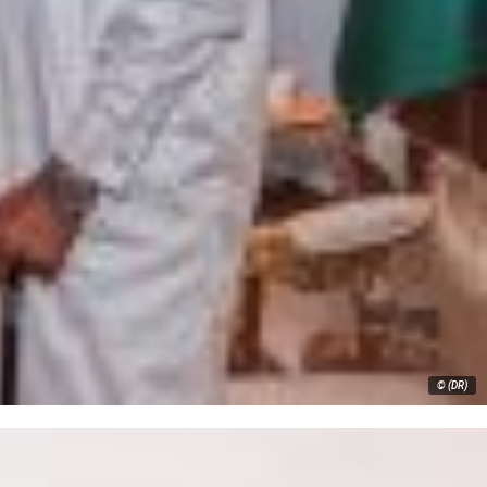
© (DR)