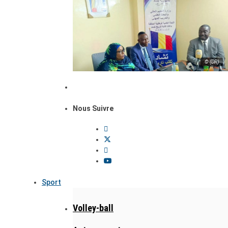
© (DR)
Nous Suivre
Sport
Volley-ball