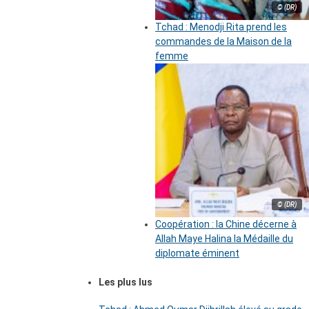
© (DR)
Tchad : Menodji Rita prend les
commandes de la Maison de la
femme
© (DR)
Coopération : la Chine décerne à
Allah Maye Halina la Médaille du
diplomate éminent
Les plus lus