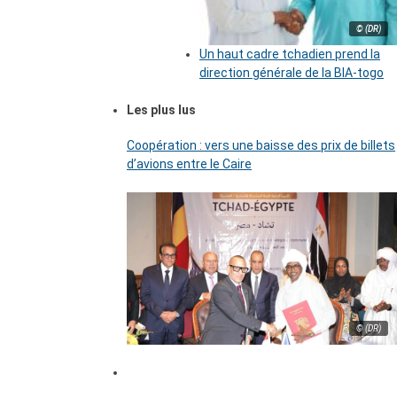
© (DR)
Un haut cadre tchadien prend la
direction générale de la BIA-togo
Les plus lus
Coopération : vers une baisse des prix de billets
d’avions entre le Caire
© (DR)