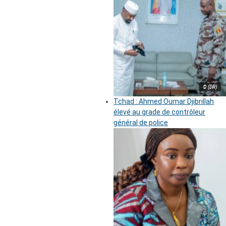
© (DR)
Tchad : Ahmed Oumar Djibrillah
élevé au grade de contrôleur
général de police