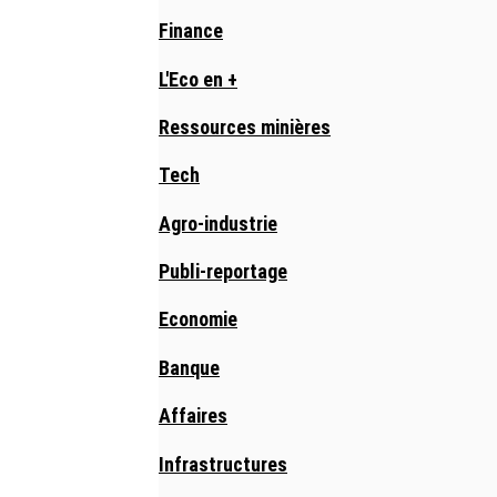
Finance
L'Eco en +
Ressources minières
Tech
Agro-industrie
Publi-reportage
Economie
Banque
Affaires
Infrastructures