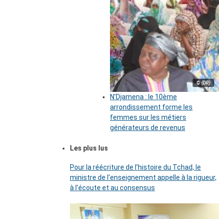
© (DR)
N’Djamena : le 10ème
arrondissement forme les
femmes sur les métiers
générateurs de revenus
Les plus lus
Pour la réécriture de l’histoire du Tchad, le
ministre de l’enseignement appelle à la rigueur,
à l’écoute et au consensus