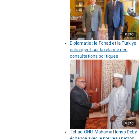
© (DR)
Diplomatie : le Tchad et la Türkiye
échangent sur la relance des
consultations politiques
© (DR)
Tchad-ONU: Mahamat Idriss Deby
échange avec le nouveau patron