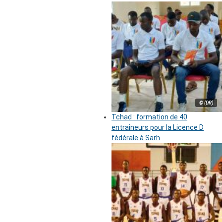
© (DR)
Tchad : formation de 40
entraîneurs pour la Licence D
fédérale à Sarh