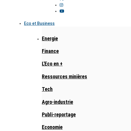
Eco et Business
Energie
Finance
L'Eco en +
Ressources minières
Tech
Agro-industrie
Publi-reportage
Economie