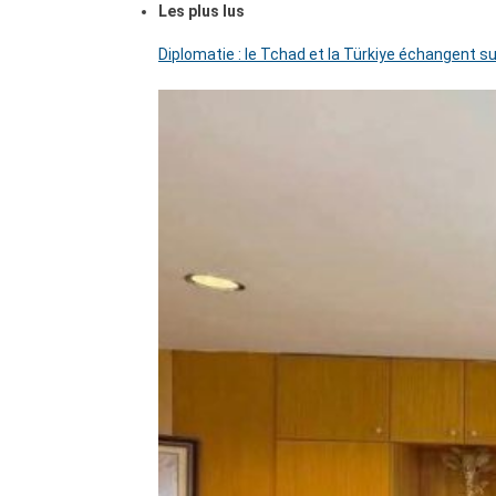
Les plus lus
Diplomatie : le Tchad et la Türkiye échangent su