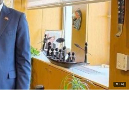
© (DR)