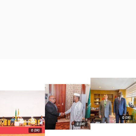
© (DR)
© (DR)
© (DR)