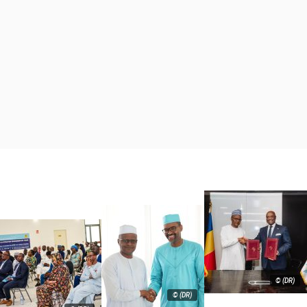
© (DR)
© (DR)