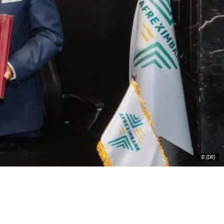
© (DR)