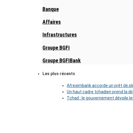
Banque
Affaires
Infrastructures
Groupe BGFI
Groupe BGFIBank
Les plus récents
Afreximbank accorde un prêt de plu
Un haut cadre tchadien prend la di
Tchad : le gouvernement dévoile l