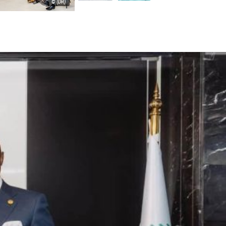
© (DR)