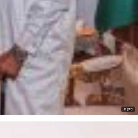
© (DR)