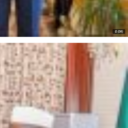
© (DR)