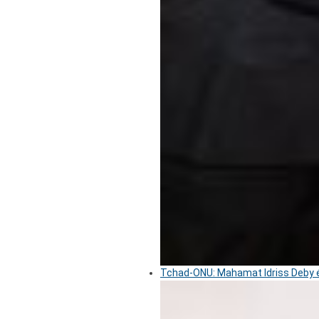
Tchad-ONU: Mahamat Idriss Deby é