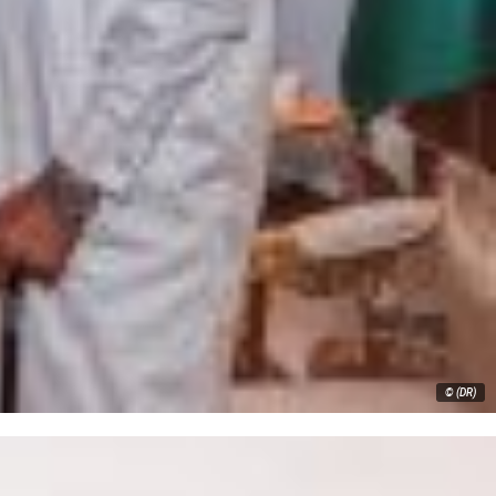
© (DR)