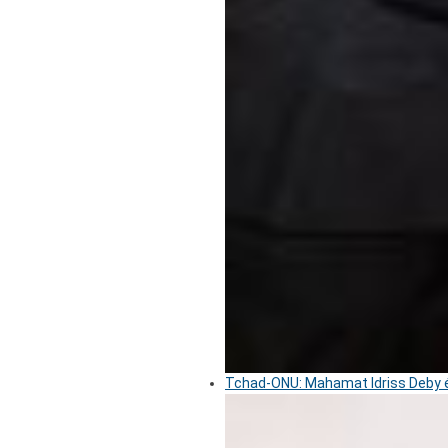
Tchad-ONU: Mahamat Idriss Deby é