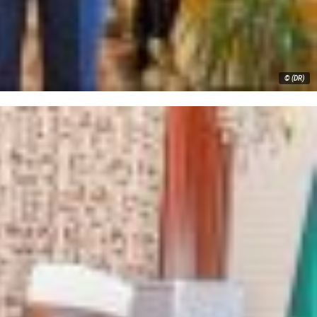
© (DR)