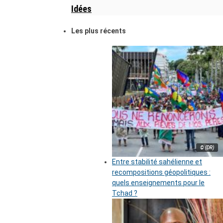
Idées
Les plus récents
© (DR)
Entre stabilité sahélienne et
recompositions géopolitiques :
quels enseignements pour le
Tchad ?