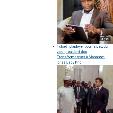
© (DR)
Tchad : plaidoyer pour la paix du
vice-président des
Transformateurs à Mahamat
Idriss Deby Itno