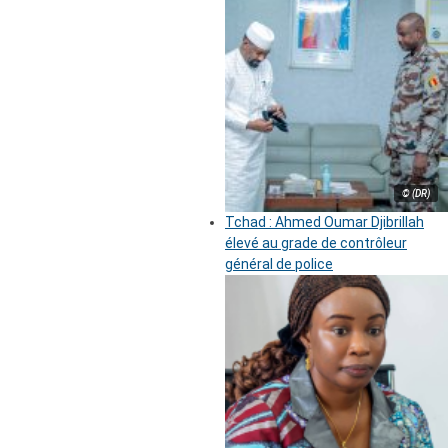
© (DR)
Tchad : Ahmed Oumar Djibrillah
élevé au grade de contrôleur
général de police