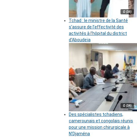
© (DR)
Tchad : le ministre de la Santé
s’assure de l’effectivité des
activités à l’hôpital du district
d’Aboudeïa
© (DR)
Des spécialistes tchadiens,
camerounais et congolais réunis
pour une mission chirurgicale à
N’Djaména