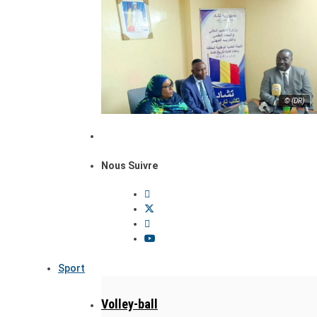
© (DR)
Nous Suivre
Sport
Volley-ball