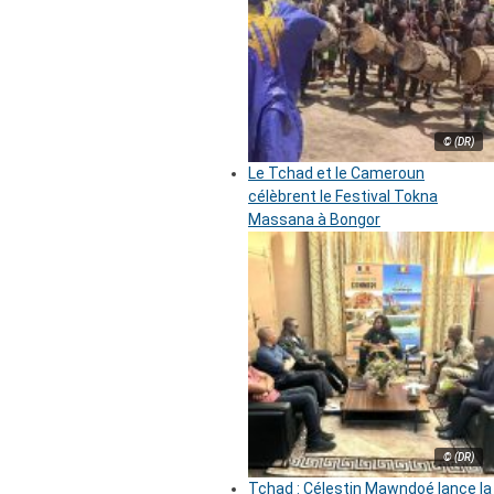
© (DR)
Le Tchad et le Cameroun
célèbrent le Festival Tokna
Massana à Bongor
© (DR)
Tchad : Célestin Mawndoé lance la