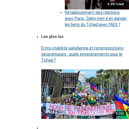
© (PR-Tchad)
Rétablissement des relations
avec Paris : Déby met-il en danger
les liens du Tchad avec l’AES ?
Les plus lus
Entre stabilité sahélienne et recompositions
géopolitiques : quels enseignements pour le
Tchad ?
© (DR)