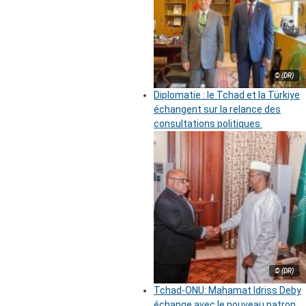
© (DR)
Diplomatie : le Tchad et la Türkiye
échangent sur la relance des
consultations politiques
© (DR)
Tchad-ONU: Mahamat Idriss Deby
échange avec le nouveau patron