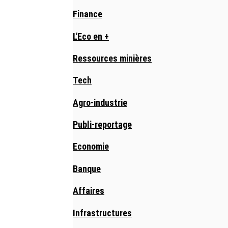
Finance
L'Eco en +
Ressources minières
Tech
Agro-industrie
Publi-reportage
Economie
Banque
Affaires
Infrastructures