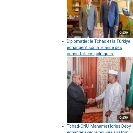
© (DR)
Diplomatie : le Tchad et la Türkiye
échangent sur la relance des
consultations politiques
© (DR)
Tchad-ONU: Mahamat Idriss Deby
échange avec le nouveau patron