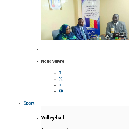
© (DR)
Nous Suivre
Sport
Volley-ball