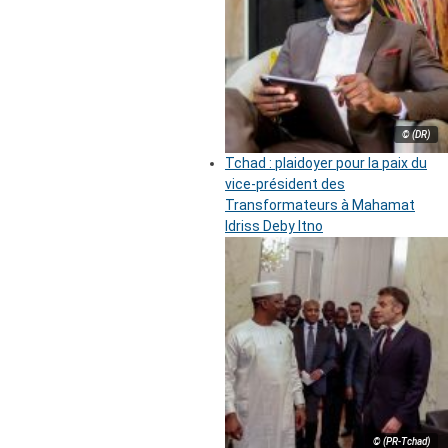
© (DR)
Tchad : plaidoyer pour la paix du
vice-président des
Transformateurs à Mahamat
Idriss Deby Itno
© (PR-Tchad)