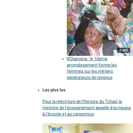
© (DR)
N’Djamena : le 10ème
arrondissement forme les
femmes sur les métiers
générateurs de revenus
Les plus lus
Pour la réécriture de l’histoire du Tchad, le
ministre de l’enseignement appelle à la rigueur,
à l’écoute et au consensus