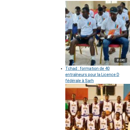
© (DR)
Tchad : formation de 40
entraîneurs pour la Licence D
fédérale à Sarh