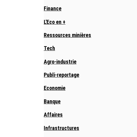
Finance
L'Eco en +
Ressources minières
Tech
Agro-industrie
Publi-reportage
Economie
Banque
Affaires
Infrastructures