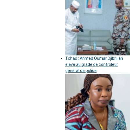
© (DR)
Tchad : Ahmed Oumar Djibrillah
élevé au grade de contrôleur
général de police