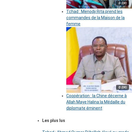
© (DR)
Tchad : Menodji Rita prend les
commandes de la Maison de la
femme
© (DR)
Coopération : la Chine décerne à
Allah Maye Halina la Médaille du
diplomate éminent
Les plus lus