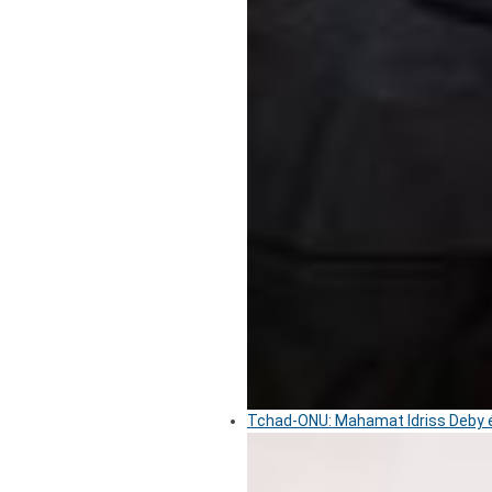
Tchad-ONU: Mahamat Idriss Deby é