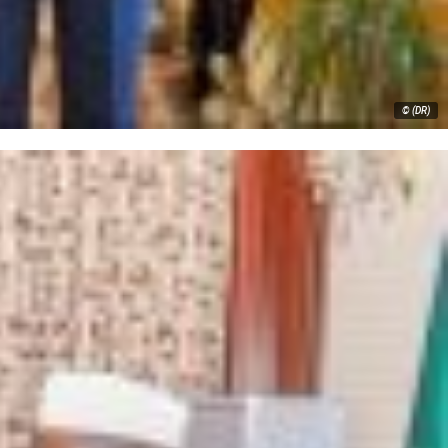
© (DR)