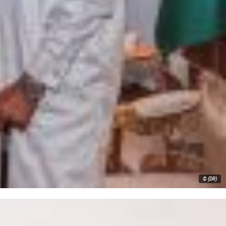
© (DR)