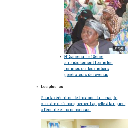
© (DR)
N’Djamena : le 10ème
arrondissement forme les
femmes sur les métiers
générateurs de revenus
Les plus lus
Pour la réécriture de l’histoire du Tchad, le
ministre de l’enseignement appelle à la rigueur,
à l’écoute et au consensus