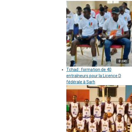
© (DR)
Tchad : formation de 40
entraîneurs pour la Licence D
fédérale à Sarh