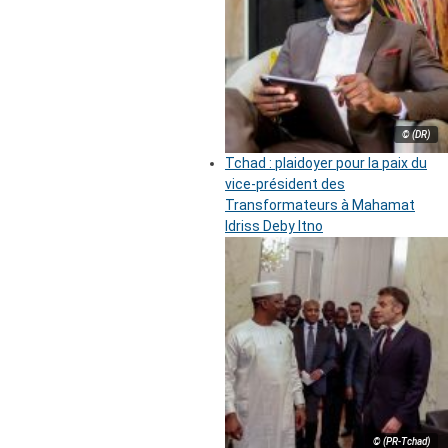
© (DR)
Tchad : plaidoyer pour la paix du
vice-président des
Transformateurs à Mahamat
Idriss Deby Itno
© (PR-Tchad)