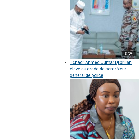
© (DR)
Tchad : Ahmed Oumar Djibrillah
élevé au grade de contrôleur
général de police