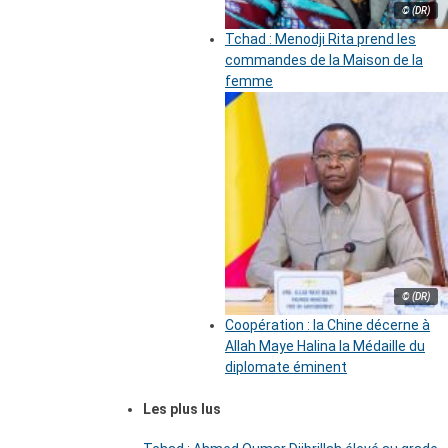
© (DR)
Tchad : Menodji Rita prend les
commandes de la Maison de la
femme
© (DR)
Coopération : la Chine décerne à
Allah Maye Halina la Médaille du
diplomate éminent
Les plus lus