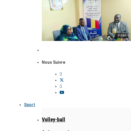
© (DR)
Nous Suivre
Sport
Volley-ball