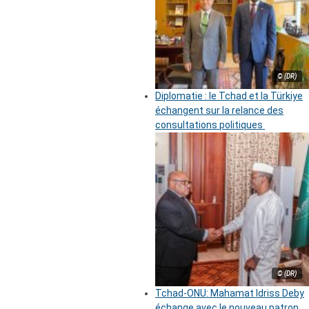
© (DR)
Diplomatie : le Tchad et la Türkiye
échangent sur la relance des
consultations politiques
© (DR)
Tchad-ONU: Mahamat Idriss Deby
échange avec le nouveau patron