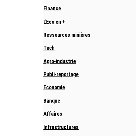
Finance
L'Eco en +
Ressources minières
Tech
Agro-industrie
Publi-reportage
Economie
Banque
Affaires
Infrastructures