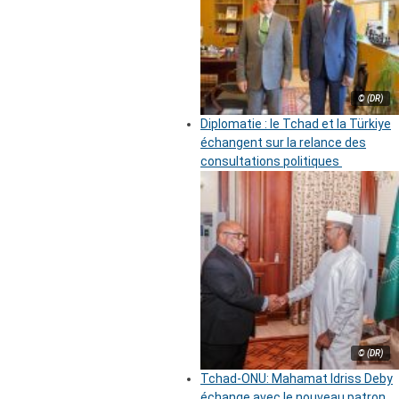
© (DR)
Diplomatie : le Tchad et la Türkiye
échangent sur la relance des
consultations politiques
© (DR)
Tchad-ONU: Mahamat Idriss Deby
échange avec le nouveau patron