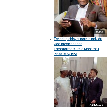
© (DR)
Tchad : plaidoyer pour la paix du
vice-président des
Transformateurs à Mahamat
Idriss Deby Itno
© (PR-Tchad)