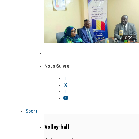
© (DR)
Nous Suivre
Sport
Volley-ball