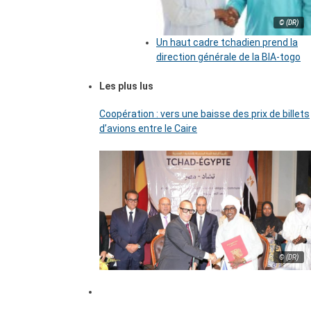
© (DR)
Un haut cadre tchadien prend la
direction générale de la BIA-togo
Les plus lus
Coopération : vers une baisse des prix de billets
d’avions entre le Caire
© (DR)