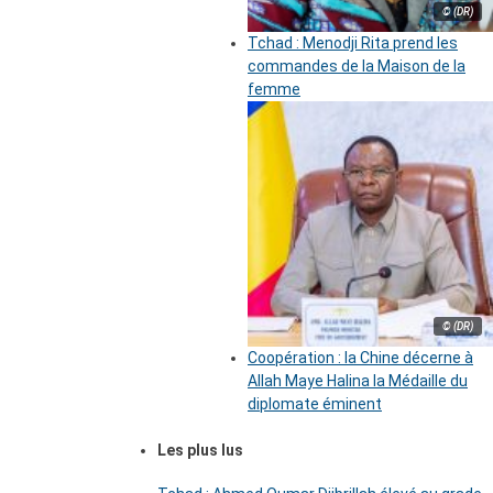
© (DR)
Tchad : Menodji Rita prend les
commandes de la Maison de la
femme
© (DR)
Coopération : la Chine décerne à
Allah Maye Halina la Médaille du
diplomate éminent
Les plus lus