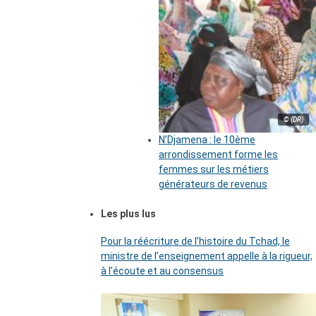
© (DR)
N’Djamena : le 10ème
arrondissement forme les
femmes sur les métiers
générateurs de revenus
Les plus lus
Pour la réécriture de l’histoire du Tchad, le
ministre de l’enseignement appelle à la rigueur,
à l’écoute et au consensus