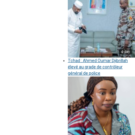
© (DR)
Tchad : Ahmed Oumar Djibrillah
élevé au grade de contrôleur
général de police