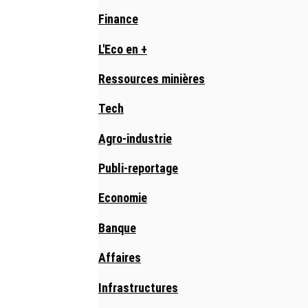
Finance
L'Eco en +
Ressources minières
Tech
Agro-industrie
Publi-reportage
Economie
Banque
Affaires
Infrastructures