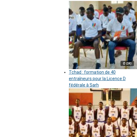
© (DR)
Tchad : formation de 40
entraîneurs pour la Licence D
fédérale à Sarh