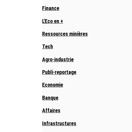
Finance
L'Eco en +
Ressources minières
Tech
Agro-industrie
Publi-reportage
Economie
Banque
Affaires
Infrastructures