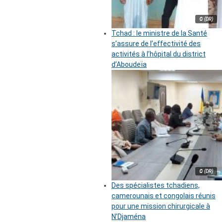
© (DR)
Tchad : le ministre de la Santé
s’assure de l’effectivité des
activités à l’hôpital du district
d’Aboudeïa
© (DR)
Des spécialistes tchadiens,
camerounais et congolais réunis
pour une mission chirurgicale à
N’Djaména