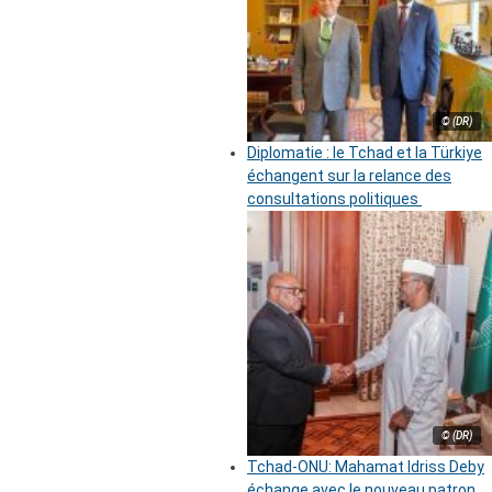
© (DR)
Diplomatie : le Tchad et la Türkiye
échangent sur la relance des
consultations politiques
© (DR)
Tchad-ONU: Mahamat Idriss Deby
échange avec le nouveau patron