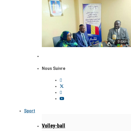
© (DR)
Nous Suivre
Sport
Volley-ball