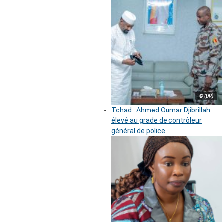
© (DR)
Tchad : Ahmed Oumar Djibrillah
élevé au grade de contrôleur
général de police