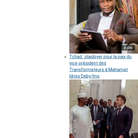
© (DR)
Tchad : plaidoyer pour la paix du
vice-président des
Transformateurs à Mahamat
Idriss Deby Itno