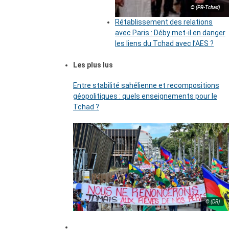
© (PR-Tchad)
Rétablissement des relations
avec Paris : Déby met-il en danger
les liens du Tchad avec l’AES ?
Les plus lus
Entre stabilité sahélienne et recompositions
géopolitiques : quels enseignements pour le
Tchad ?
© (DR)