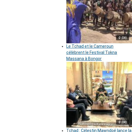
© (DR)
Le Tchad et le Cameroun
célèbrent le Festival Tokna
Massana à Bongor
© (DR)
Tchad : Célestin Mawndoé lance la