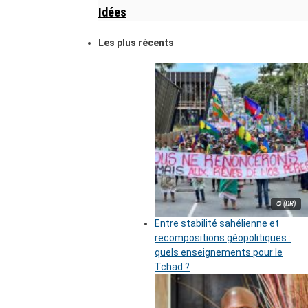
Idées
Les plus récents
© (DR)
Entre stabilité sahélienne et
recompositions géopolitiques :
quels enseignements pour le
Tchad ?