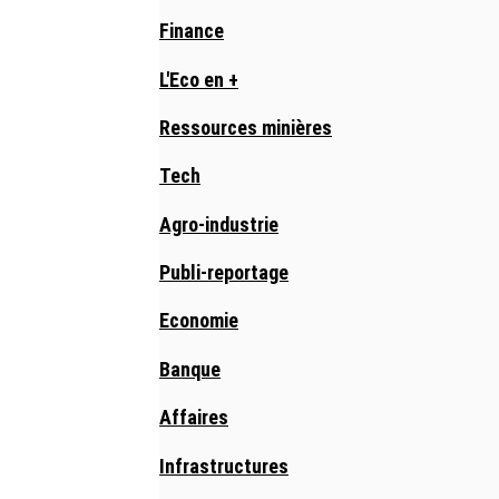
Finance
L'Eco en +
Ressources minières
Tech
Agro-industrie
Publi-reportage
Economie
Banque
Affaires
Infrastructures