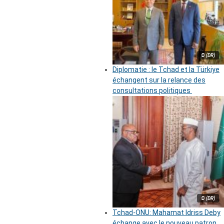
© (DR)
Diplomatie : le Tchad et la Türkiye
échangent sur la relance des
consultations politiques
© (DR)
Tchad-ONU: Mahamat Idriss Deby
échange avec le nouveau patron