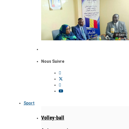
© (DR)
Nous Suivre
Sport
Volley-ball