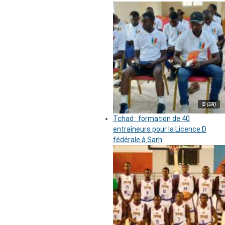
© (DR)
Tchad : formation de 40
entraîneurs pour la Licence D
fédérale à Sarh