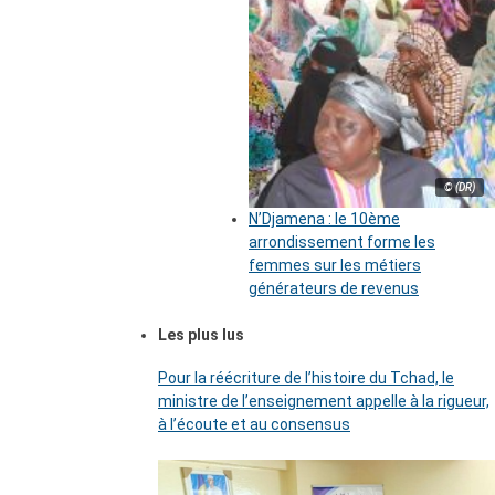
© (DR)
N’Djamena : le 10ème
arrondissement forme les
femmes sur les métiers
générateurs de revenus
Les plus lus
Pour la réécriture de l’histoire du Tchad, le
ministre de l’enseignement appelle à la rigueur,
à l’écoute et au consensus