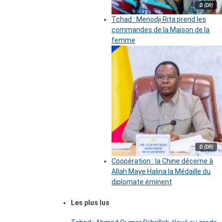
© (DR)
Tchad : Menodji Rita prend les
commandes de la Maison de la
femme
© (DR)
Coopération : la Chine décerne à
Allah Maye Halina la Médaille du
diplomate éminent
Les plus lus