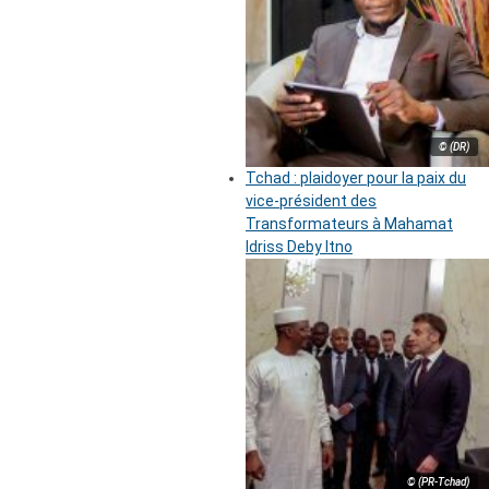
© (DR)
Tchad : plaidoyer pour la paix du
vice-président des
Transformateurs à Mahamat
Idriss Deby Itno
© (PR-Tchad)