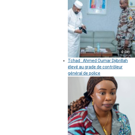
© (DR)
Tchad : Ahmed Oumar Djibrillah
élevé au grade de contrôleur
général de police