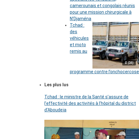
camerounais et congolais réunis
pour une mission chirurgicale à
N’Djaména
Tchad :
des
véhicules
et moto
remis au
© (DR)
programme contre l’onchocercose
Les plus lus
Tchad : le ministre de la Santé s’assure de
l’effectivité des activités à l’hôpital du district
d’Aboudeïa