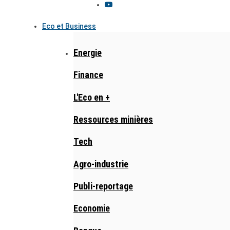
Eco et Business
Energie
Finance
L'Eco en +
Ressources minières
Tech
Agro-industrie
Publi-reportage
Economie