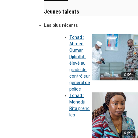
Jeunes talents
Les plus récents
Tchad :
Ahmed
Oumar
Djibrillah
élevé au
grade de
© (DR)
contrôleur
général de
police
Tchad :
Menodji
Rita prend
les
© (DR)