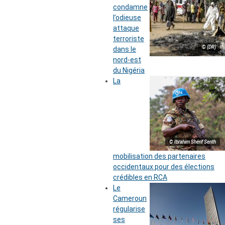
condamne
l’odieuse
attaque
terroriste
© (DR)
dans le
nord-est
du Nigéria
La
© Ibrahim Shérif Senth
mobilisation des partenaires
occidentaux pour des élections
crédibles en RCA
Le
Cameroun
régularise
ses