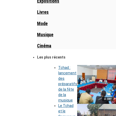
Expositions
Livres
Mode
Musique
Cinéma
Les plus récents
Tchad :
lancement
des
préparatifs
de la fête
de la
© (DR)
musique
Le Tchad
et le