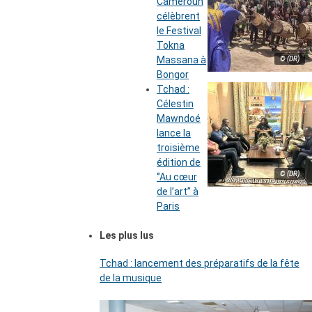
Cameroun
célèbrent
le Festival
Tokna
Massana à
© (DR)
Bongor
Tchad :
Célestin
Mawndoé
lance la
troisième
édition de
© (DR)
‘’Au cœur
de l’art’’ à
Paris
Les plus lus
Tchad : lancement des préparatifs de la fête
de la musique