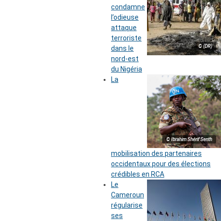
condamne
l’odieuse
attaque
terroriste
© (DR)
dans le
nord-est
du Nigéria
La
© Ibrahim Shérif Senth
mobilisation des partenaires
occidentaux pour des élections
crédibles en RCA
Le
Cameroun
régularise
ses