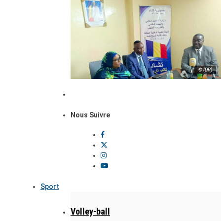
© (DR)
Nous Suivre
Sport
Volley-ball