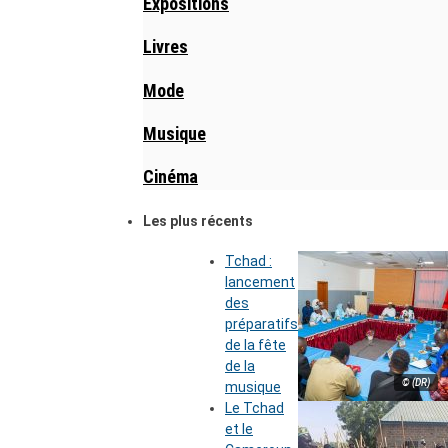
Expositions
Livres
Mode
Musique
Cinéma
Les plus récents
Tchad :
lancement
des
préparatifs
de la fête
de la
© (DR)
musique
Le Tchad
et le