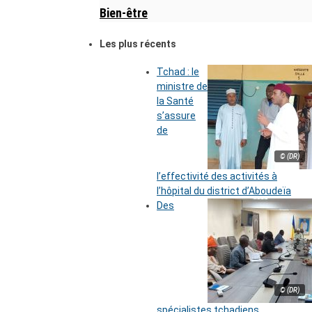
Bien-être
Les plus récents
Tchad : le
ministre de
la Santé
s’assure
de
© (DR)
l’effectivité des activités à
l’hôpital du district d’Aboudeïa
Des
© (DR)
spécialistes tchadiens,