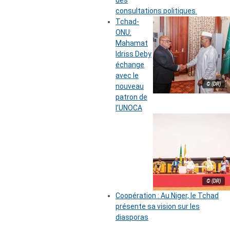
des
consultations politiques
Tchad-
ONU:
Mahamat
Idriss Deby
échange
avec le
© (DR)
nouveau
patron de
l’UNOCA
© (DR)
Coopération : Au Niger, le Tchad
présente sa vision sur les
diasporas