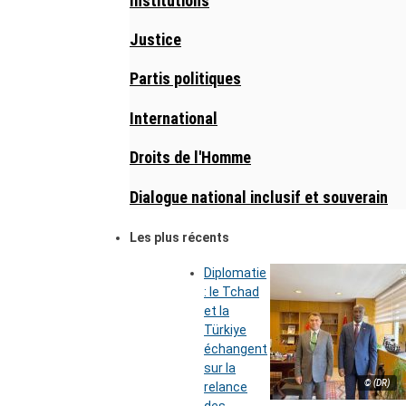
Institutions
Justice
Partis politiques
International
Droits de l'Homme
Dialogue national inclusif et souverain
Les plus récents
Diplomatie
: le Tchad
et la
Türkiye
échangent
sur la
© (DR)
relance