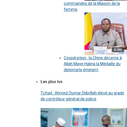
commandes de la Maison de la
femme
© (DR)
Coopération : la Chine décerne à
Allah Maye Halina la Médaille du
diplomate éminent
Les plus lus
Tchad : Ahmed Oumar Djibrillah élevé au grade
de contrôleur général de police