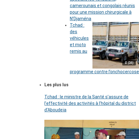
camerounais et congolais réunis
pour une mission chirurgicale à
N’Djaména
Tchad :
des
véhicules
et moto
remis au
© (DR)
programme contre l’onchocercose
Les plus lus
Tchad : le ministre de la Santé s’assure de
l’effectivité des activités à l’hôpital du district
d’Aboudeïa