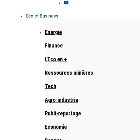
Eco et Business
Energie
Finance
L'Eco en +
Ressources minières
Tech
Agro-industrie
Publi-reportage
Economie