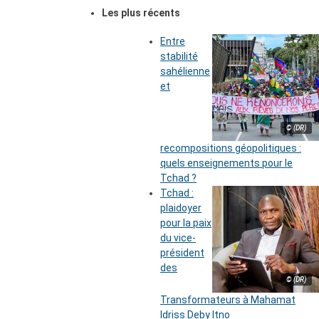
Les plus récents
Entre
stabilité
sahélienne
et
© (DR)
recompositions géopolitiques :
quels enseignements pour le
Tchad ?
Tchad :
plaidoyer
pour la paix
du vice-
président
des
© (DR)
Transformateurs à Mahamat
Idriss Deby Itno