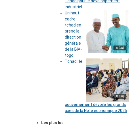
Tchad pour le développement
industriel
Un haut
cadre
tchadien
prend la
direction
générale
© (DR)
de la BIA-
togo
Tchad : le
© (DR)
gouvernement dévoile les grands
axes de la Note économique 2025
Les plus lus