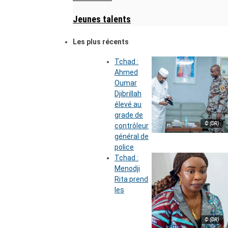
Jeunes talents
Les plus récents
Tchad :
Ahmed
Oumar
Djibrillah
élevé au
grade de
© (DR)
contrôleur
général de
police
Tchad :
Menodji
Rita prend
les
© (DR)