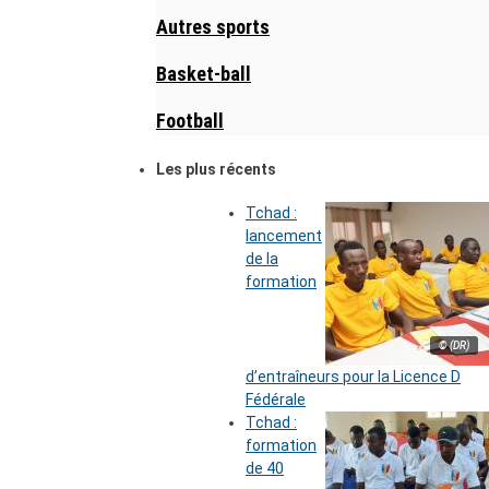
Autres sports
Basket-ball
Football
Les plus récents
Tchad :
lancement
de la
formation
© (DR)
d’entraîneurs pour la Licence D
Fédérale
Tchad :
formation
de 40