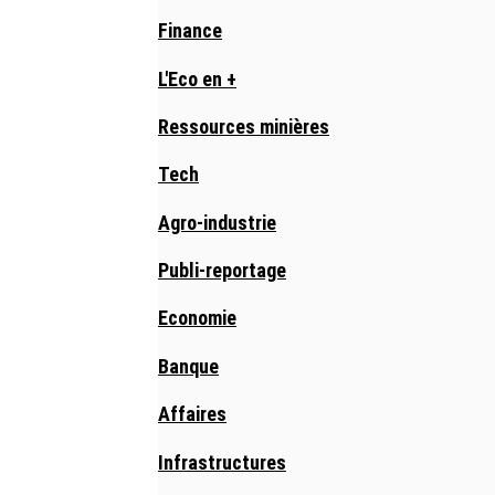
Finance
L'Eco en +
Ressources minières
Tech
Agro-industrie
Publi-reportage
Economie
Banque
Affaires
Infrastructures