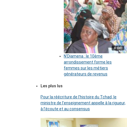
© (DR)
N’Djamena : le 10ème
arrondissement forme les
femmes sur les métiers
générateurs de revenus
Les plus lus
Pour la réécriture de l’histoire du Tchad, le
ministre de l’enseignement appelle à la rigueur,
à l’écoute et au consensus