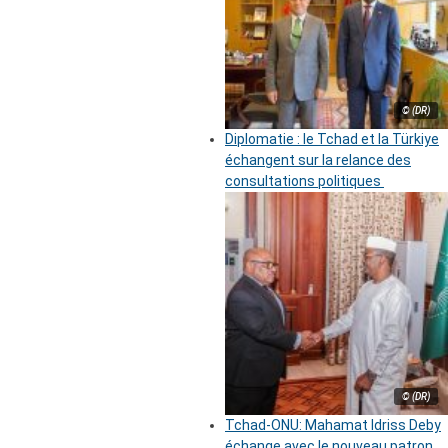
© (DR)
Diplomatie : le Tchad et la Türkiye
échangent sur la relance des
consultations politiques
© (DR)
Tchad-ONU: Mahamat Idriss Deby
échange avec le nouveau patron