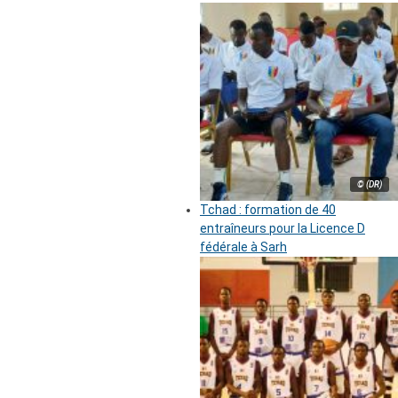
© (DR)
Tchad : formation de 40
entraîneurs pour la Licence D
fédérale à Sarh