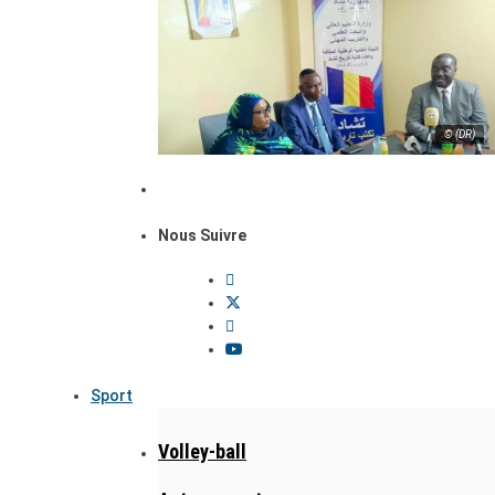
© (DR)
Nous Suivre
Sport
Volley-ball