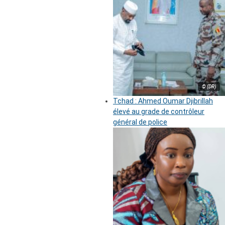
© (DR)
Tchad : Ahmed Oumar Djibrillah
élevé au grade de contrôleur
général de police