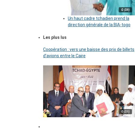
© (DR)
Un haut cadre tchadien prend la
direction générale de la BIA-togo
Les plus lus
Coopération : vers une baisse des prix de billets
d’avions entre le Caire
© (DR)