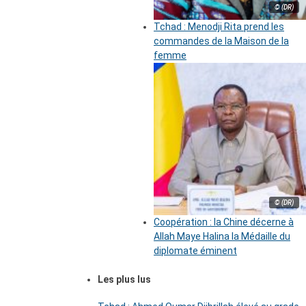
© (DR)
Tchad : Menodji Rita prend les
commandes de la Maison de la
femme
© (DR)
Coopération : la Chine décerne à
Allah Maye Halina la Médaille du
diplomate éminent
Les plus lus