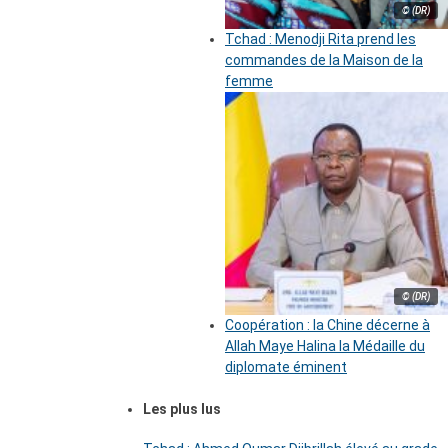
© (DR)
Tchad : Menodji Rita prend les
commandes de la Maison de la
femme
© (DR)
Coopération : la Chine décerne à
Allah Maye Halina la Médaille du
diplomate éminent
Les plus lus