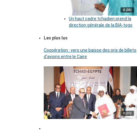
© (DR)
Un haut cadre tchadien prend la
direction générale de la BIA-togo
Les plus lus
Coopération : vers une baisse des prix de billets
d’avions entre le Caire
© (DR)