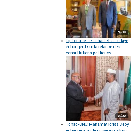
© (DR)
Diplomatie : le Tchad et la Türkiye
échangent sur la relance des
consultations politiques
© (DR)
Tchad-ONU: Mahamat Idriss Deby
échange avec le nouveau patron