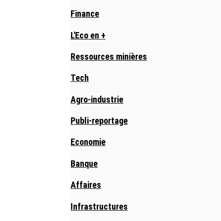
Finance
L'Eco en +
Ressources minières
Tech
Agro-industrie
Publi-reportage
Economie
Banque
Affaires
Infrastructures