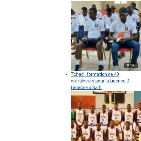
© (DR)
Tchad : formation de 40
entraîneurs pour la Licence D
fédérale à Sarh