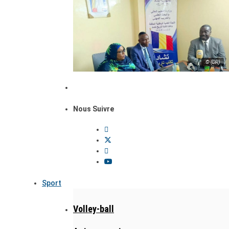
© (DR)
Nous Suivre
Sport
Volley-ball