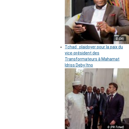
© (DR)
Tchad : plaidoyer pour la paix du
vice-président des
Transformateurs à Mahamat
Idriss Deby Itno
© (PR-Tchad)