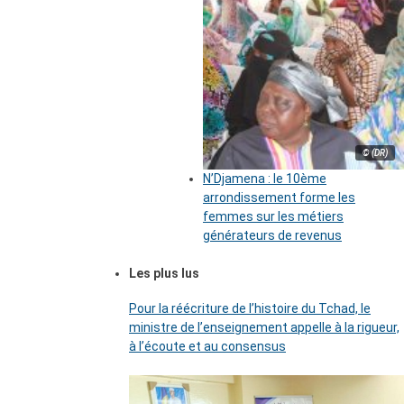
© (DR)
N’Djamena : le 10ème
arrondissement forme les
femmes sur les métiers
générateurs de revenus
Les plus lus
Pour la réécriture de l’histoire du Tchad, le
ministre de l’enseignement appelle à la rigueur,
à l’écoute et au consensus