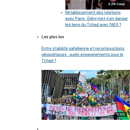
© (PR-Tchad)
Rétablissement des relations
avec Paris : Déby met-il en danger
les liens du Tchad avec l’AES ?
Les plus lus
Entre stabilité sahélienne et recompositions
géopolitiques : quels enseignements pour le
Tchad ?
© (DR)