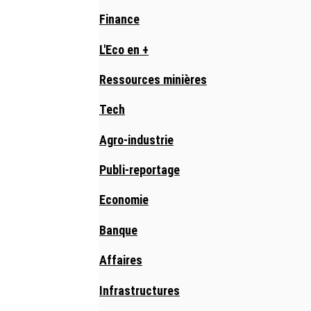
Finance
L'Eco en +
Ressources minières
Tech
Agro-industrie
Publi-reportage
Economie
Banque
Affaires
Infrastructures