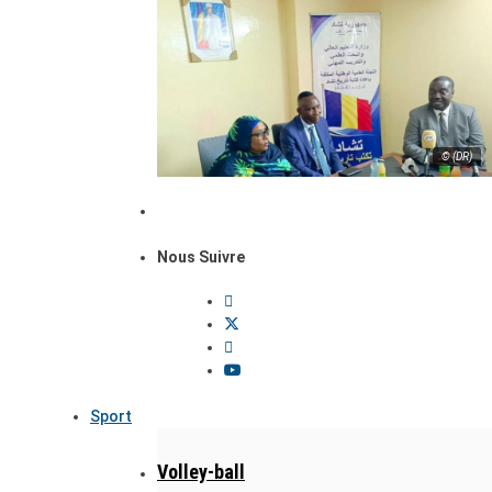
© (DR)
Nous Suivre
Sport
Volley-ball