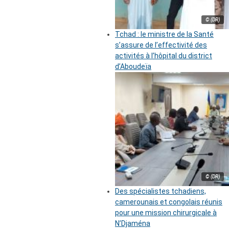
© (DR)
Tchad : le ministre de la Santé
s’assure de l’effectivité des
activités à l’hôpital du district
d’Aboudeïa
© (DR)
Des spécialistes tchadiens,
camerounais et congolais réunis
pour une mission chirurgicale à
N’Djaména