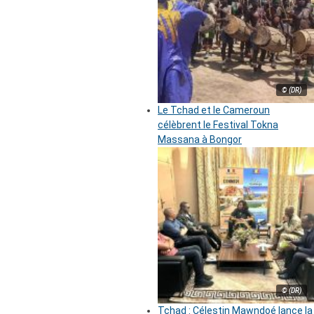
© (DR)
Le Tchad et le Cameroun
célèbrent le Festival Tokna
Massana à Bongor
© (DR)
Tchad : Célestin Mawndoé lance la