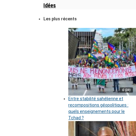
Idées
Les plus récents
© (DR)
Entre stabilité sahélienne et
recompositions géopolitiques :
quels enseignements pour le
Tchad ?