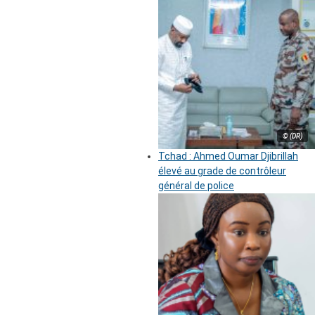
© (DR)
Tchad : Ahmed Oumar Djibrillah
élevé au grade de contrôleur
général de police