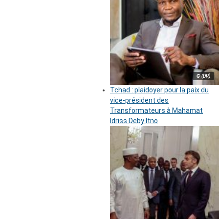
© (DR)
Tchad : plaidoyer pour la paix du
vice-président des
Transformateurs à Mahamat
Idriss Deby Itno