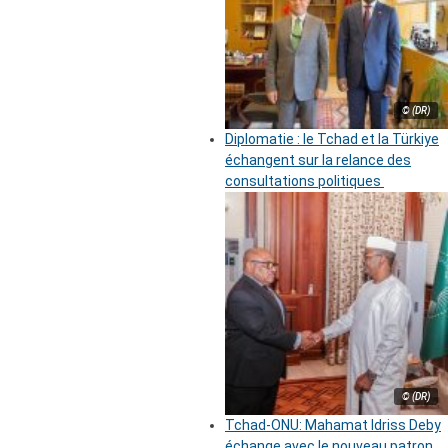
© (DR)
Diplomatie : le Tchad et la Türkiye
échangent sur la relance des
consultations politiques
© (DR)
Tchad-ONU: Mahamat Idriss Deby
échange avec le nouveau patron