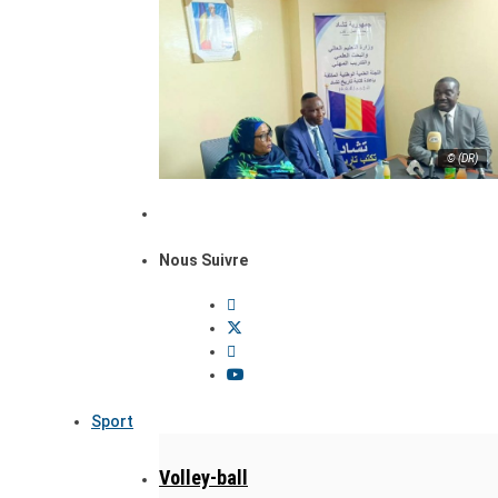
© (DR)
Nous Suivre
Sport
Volley-ball