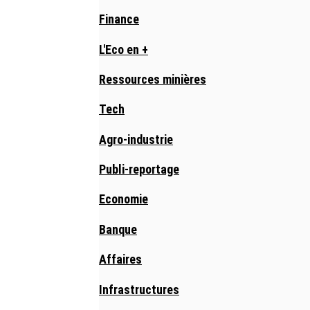
Finance
L'Eco en +
Ressources minières
Tech
Agro-industrie
Publi-reportage
Economie
Banque
Affaires
Infrastructures