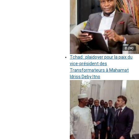
© (DR)
Tchad : plaidoyer pour la paix du
vice-président des
Transformateurs à Mahamat
Idriss Deby Itno