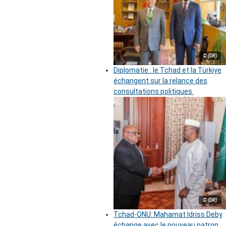
© (DR)
Diplomatie : le Tchad et la Türkiye
échangent sur la relance des
consultations politiques
© (DR)
Tchad-ONU: Mahamat Idriss Deby
échange avec le nouveau patron