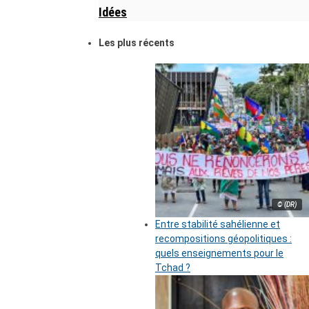
Idées
Les plus récents
© (DR)
Entre stabilité sahélienne et
recompositions géopolitiques :
quels enseignements pour le
Tchad ?