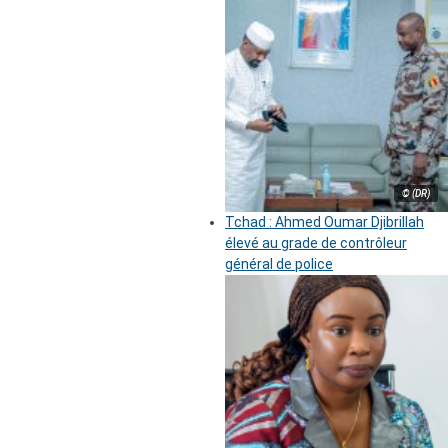
© (DR)
Tchad : Ahmed Oumar Djibrillah
élevé au grade de contrôleur
général de police