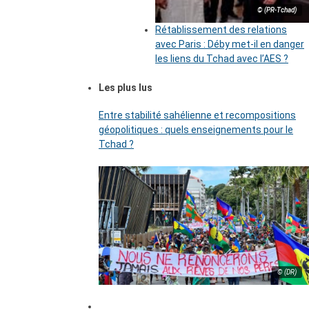
© (PR-Tchad)
Rétablissement des relations
avec Paris : Déby met-il en danger
les liens du Tchad avec l’AES ?
Les plus lus
Entre stabilité sahélienne et recompositions
géopolitiques : quels enseignements pour le
Tchad ?
© (DR)