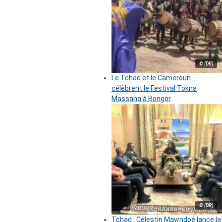
© (DR)
Le Tchad et le Cameroun
célèbrent le Festival Tokna
Massana à Bongor
© (DR)
Tchad : Célestin Mawndoé lance la