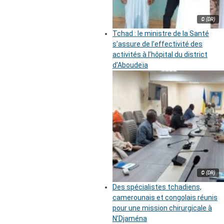
© (DR)
Tchad : le ministre de la Santé
s’assure de l’effectivité des
activités à l’hôpital du district
d’Aboudeïa
© (DR)
Des spécialistes tchadiens,
camerounais et congolais réunis
pour une mission chirurgicale à
N’Djaména