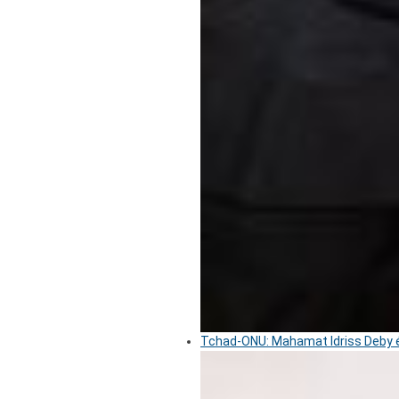
Tchad-ONU: Mahamat Idriss Deby é