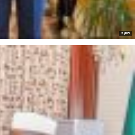
© (DR)