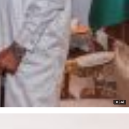
© (DR)