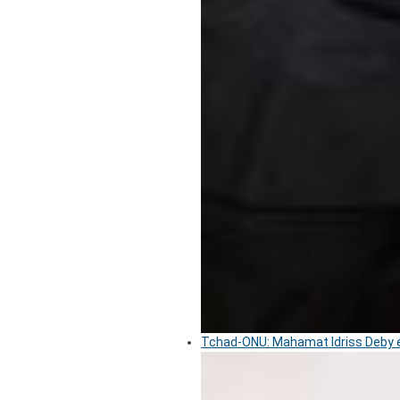
Tchad-ONU: Mahamat Idriss Deby é