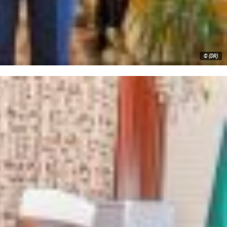
© (DR)