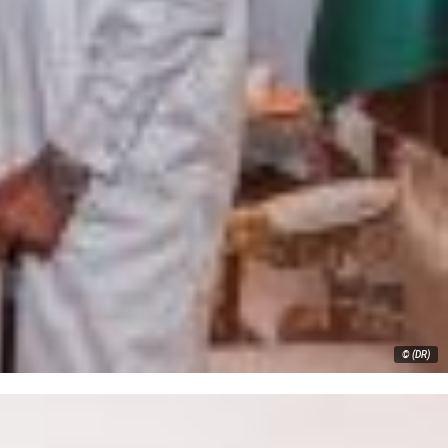
© (DR)