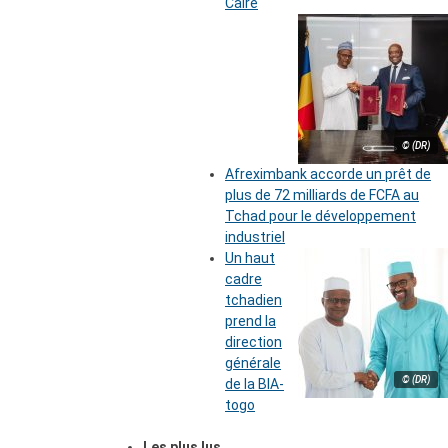
Caire
© (DR)
Afreximbank accorde un prêt de
plus de 72 milliards de FCFA au
Tchad pour le développement
industriel
Un haut
cadre
tchadien
prend la
direction
générale
© (DR)
de la BIA-
togo
Les plus lus