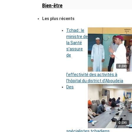
Bien-être
Les plus récents
Tchad : le
ministre de
la Santé
s’assure
de
© (DR)
l’effectivité des activités à
l’hôpital du district d’Aboudeïa
Des
© (DR)
spécialistes tchadiens,