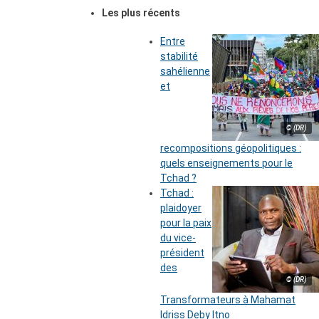
Les plus récents
Entre
stabilité
sahélienne
et
© (DR)
recompositions géopolitiques :
quels enseignements pour le
Tchad ?
Tchad :
plaidoyer
pour la paix
du vice-
président
des
© (DR)
Transformateurs à Mahamat
Idriss Deby Itno