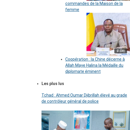
commandes de la Maison de la
femme
© (DR)
Coopération : la Chine décerne à
Allah Maye Halina la Médaille du
diplomate éminent
Les plus lus
Tchad : Ahmed Oumar Djibrillah élevé au grade
de contrôleur général de police