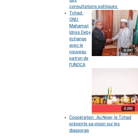
des
consultations politiques
Tchad-
ONU:
Mahamat
Idriss Deby
échange
avec le
© (DR)
nouveau
patron de
l’UNOCA
© (DR)
Coopération : Au Niger, le Tchad
présente sa vision sur les
diasporas