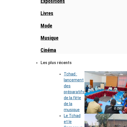
Expositions
Livres
Mode
Musique
Cinéma
Les plus récents
Tchad :
lancement
des
préparatifs
de la fête
de la
© (DR)
musique
Le Tchad
et le