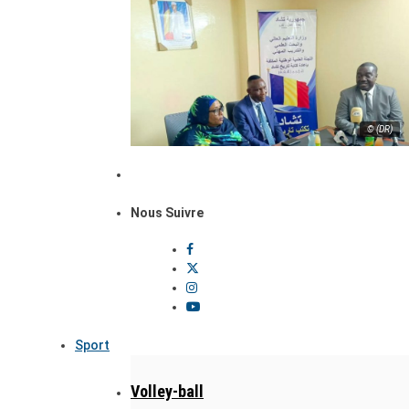
© (DR)
Nous Suivre
Sport
Volley-ball