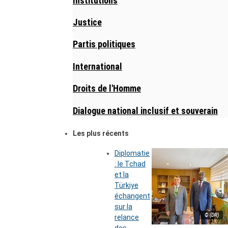
Institutions
Justice
Partis politiques
International
Droits de l'Homme
Dialogue national inclusif et souverain
Les plus récents
Diplomatie
: le Tchad
et la
Türkiye
échangent
sur la
© (DR)
relance