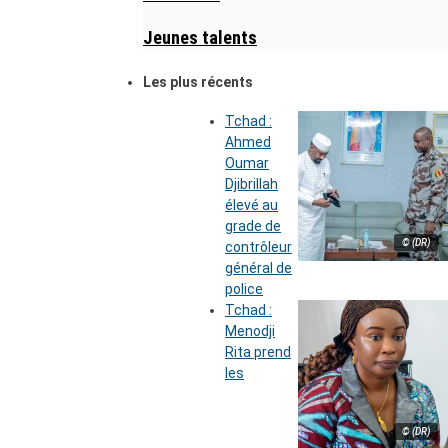
Jeunes talents
Les plus récents
Tchad :
Ahmed
Oumar
Djibrillah
élevé au
grade de
© (DR)
contrôleur
général de
police
Tchad :
Menodji
Rita prend
les
© (DR)