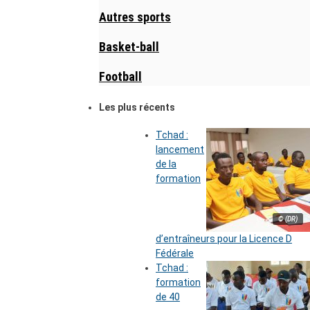
Autres sports
Basket-ball
Football
Les plus récents
Tchad :
lancement
de la
formation
© (DR)
d’entraîneurs pour la Licence D
Fédérale
Tchad :
formation
de 40