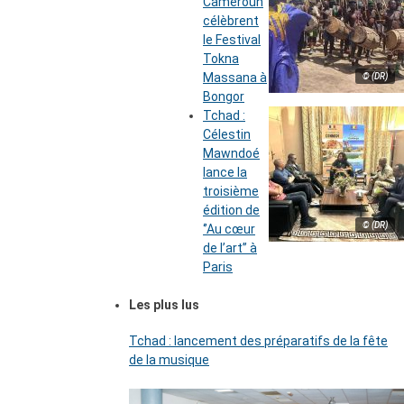
Cameroun
célèbrent
le Festival
Tokna
Massana à
© (DR)
Bongor
Tchad :
Célestin
Mawndoé
lance la
troisième
édition de
© (DR)
‘’Au cœur
de l’art’’ à
Paris
Les plus lus
Tchad : lancement des préparatifs de la fête
de la musique