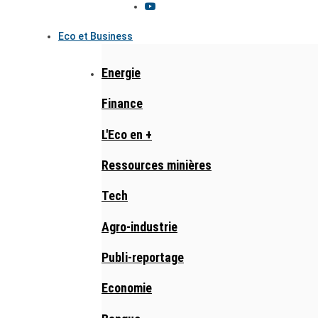
Eco et Business
Energie
Finance
L'Eco en +
Ressources minières
Tech
Agro-industrie
Publi-reportage
Economie