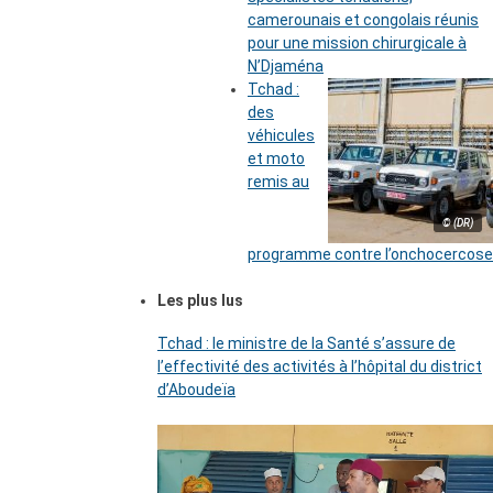
camerounais et congolais réunis
pour une mission chirurgicale à
N’Djaména
Tchad :
des
véhicules
et moto
remis au
© (DR)
programme contre l’onchocercose
Les plus lus
Tchad : le ministre de la Santé s’assure de
l’effectivité des activités à l’hôpital du district
d’Aboudeïa