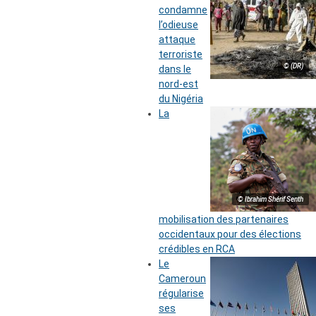
condamne
l’odieuse
attaque
terroriste
© (DR)
dans le
nord-est
du Nigéria
La
© Ibrahim Shérif Senth
mobilisation des partenaires
occidentaux pour des élections
crédibles en RCA
Le
Cameroun
régularise
ses