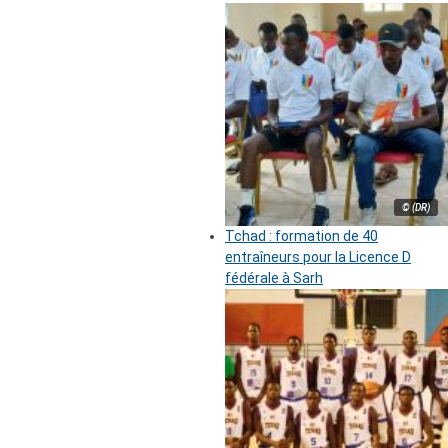
© (DR)
Tchad : formation de 40
entraîneurs pour la Licence D
fédérale à Sarh