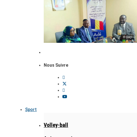
© (DR)
Nous Suivre
Sport
Volley-ball