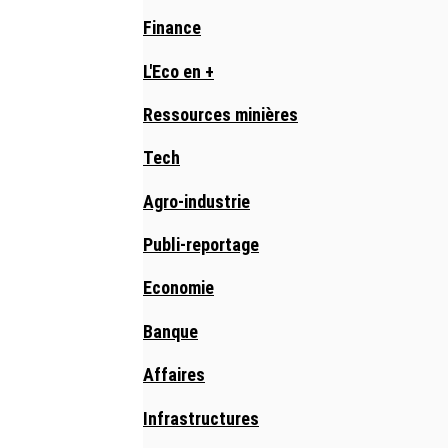
Finance
L'Eco en +
Ressources minières
Tech
Agro-industrie
Publi-reportage
Economie
Banque
Affaires
Infrastructures