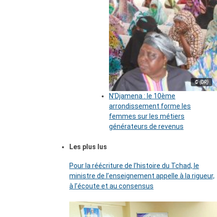
© (DR)
N’Djamena : le 10ème
arrondissement forme les
femmes sur les métiers
générateurs de revenus
Les plus lus
Pour la réécriture de l’histoire du Tchad, le
ministre de l’enseignement appelle à la rigueur,
à l’écoute et au consensus