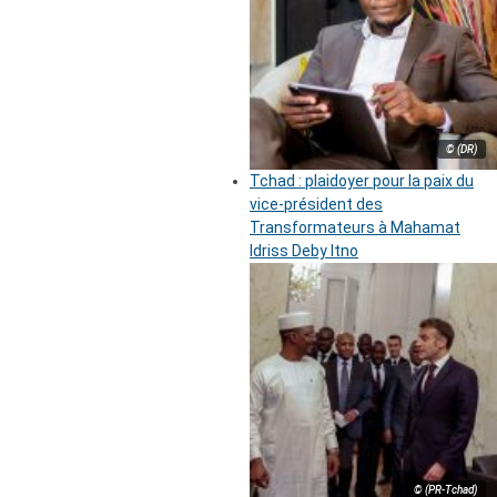
© (DR)
Tchad : plaidoyer pour la paix du
vice-président des
Transformateurs à Mahamat
Idriss Deby Itno
© (PR-Tchad)