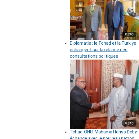
© (DR)
Diplomatie : le Tchad et la Türkiye
échangent sur la relance des
consultations politiques
© (DR)
Tchad-ONU: Mahamat Idriss Deby
échange avec le nouveau patron