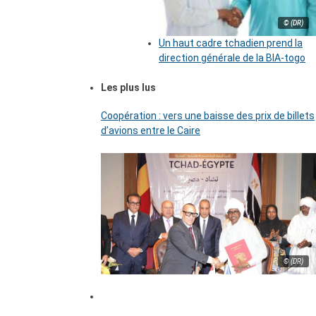
© (DR)
Un haut cadre tchadien prend la
direction générale de la BIA-togo
Les plus lus
Coopération : vers une baisse des prix de billets
d’avions entre le Caire
© (DR)