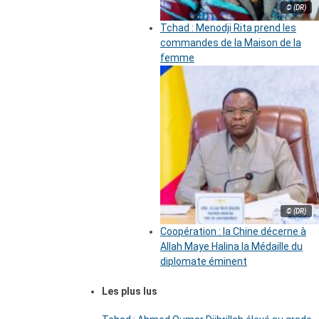
© (DR)
Tchad : Menodji Rita prend les
commandes de la Maison de la
femme
© (DR)
Coopération : la Chine décerne à
Allah Maye Halina la Médaille du
diplomate éminent
Les plus lus