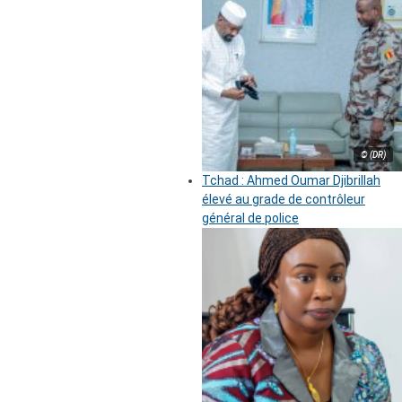
© (DR)
Tchad : Ahmed Oumar Djibrillah
élevé au grade de contrôleur
général de police