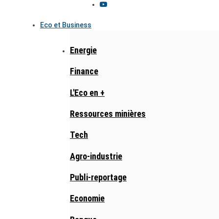
Eco et Business
Energie
Finance
L'Eco en +
Ressources minières
Tech
Agro-industrie
Publi-reportage
Economie