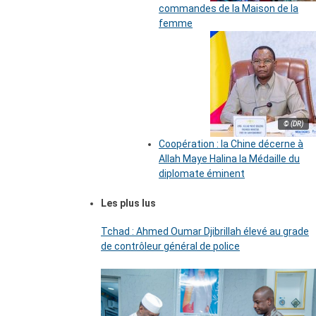
commandes de la Maison de la
femme
© (DR)
Coopération : la Chine décerne à
Allah Maye Halina la Médaille du
diplomate éminent
Les plus lus
Tchad : Ahmed Oumar Djibrillah élevé au grade
de contrôleur général de police