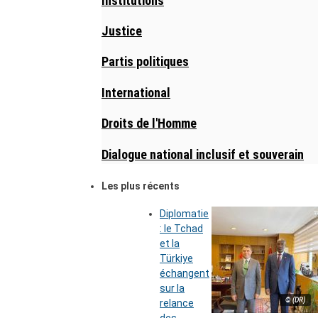
Institutions
Justice
Partis politiques
International
Droits de l'Homme
Dialogue national inclusif et souverain
Les plus récents
Diplomatie
: le Tchad
et la
Türkiye
échangent
sur la
© (DR)
relance