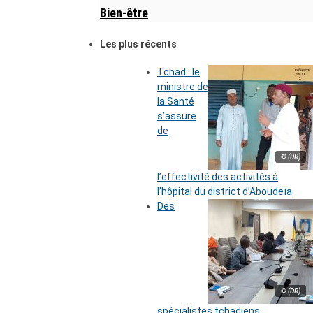
Bien-être
Les plus récents
Tchad : le
ministre de
la Santé
s’assure
de
© (DR)
l’effectivité des activités à
l’hôpital du district d’Aboudeïa
Des
© (DR)
spécialistes tchadiens,