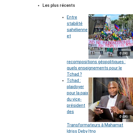
Les plus récents
Entre
stabilité
sahélienne
et
© (DR)
recompositions géopolitiques :
quels enseignements pour le
Tchad ?
Tchad :
plaidoyer
pour la paix
du vice-
président
des
© (DR)
Transformateurs à Mahamat
Idriss Deby Itno