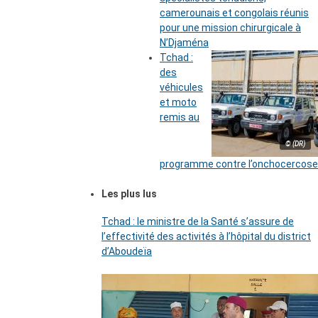
camerounais et congolais réunis
pour une mission chirurgicale à
N’Djaména
Tchad :
des
véhicules
et moto
remis au
© (DR)
programme contre l’onchocercose
Les plus lus
Tchad : le ministre de la Santé s’assure de
l’effectivité des activités à l’hôpital du district
d’Aboudeïa