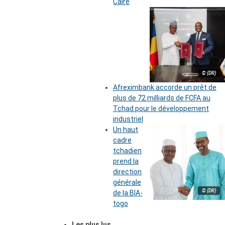
Caire
© (DR)
Afreximbank accorde un prêt de
plus de 72 milliards de FCFA au
Tchad pour le développement
industriel
Un haut
cadre
tchadien
prend la
direction
générale
© (DR)
de la BIA-
togo
Les plus lus