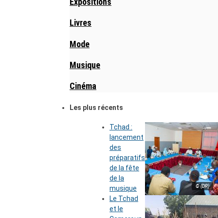
Expositions
Livres
Mode
Musique
Cinéma
Les plus récents
Tchad :
lancement
des
préparatifs
de la fête
de la
© (DR)
musique
Le Tchad
et le