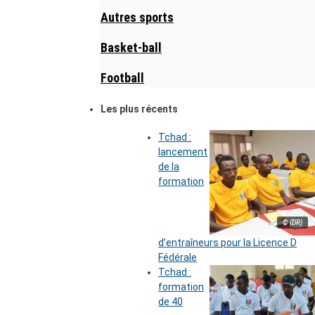
Autres sports
Basket-ball
Football
Les plus récents
Tchad :
lancement
de la
formation
© (DR)
d’entraîneurs pour la Licence D
Fédérale
Tchad :
formation
de 40