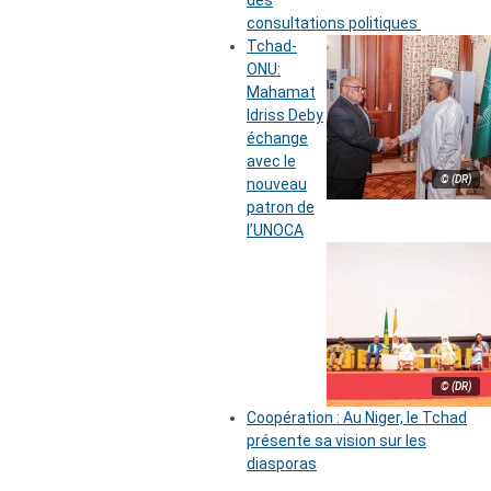
des
consultations politiques
Tchad-
ONU:
Mahamat
Idriss Deby
échange
avec le
© (DR)
nouveau
patron de
l’UNOCA
© (DR)
Coopération : Au Niger, le Tchad
présente sa vision sur les
diasporas