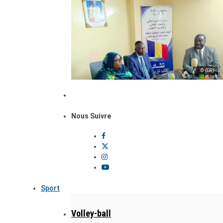
© (DR)
Nous Suivre
Sport
Volley-ball