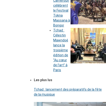
Cameroun
célèbrent
le Festival
Tokna
Massana à
© (DR)
Bongor
Tchad :
Célestin
Mawndoé
lance la
troisième
édition de
© (DR)
‘’Au cœur
de l’art’’ à
Paris
Les plus lus
Tchad : lancement des préparatifs de la fête
de la musique