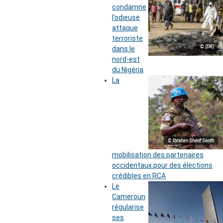
condamne
l’odieuse
attaque
terroriste
© (DR)
dans le
nord-est
du Nigéria
La
© Ibrahim Shérif Senth
mobilisation des partenaires
occidentaux pour des élections
crédibles en RCA
Le
Cameroun
régularise
ses