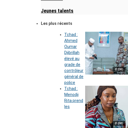
Jeunes talents
Les plus récents
Tchad :
Ahmed
Oumar
Djibrillah
élevé au
grade de
© (DR)
contrôleur
général de
police
Tchad :
Menodji
Rita prend
les
© (DR)