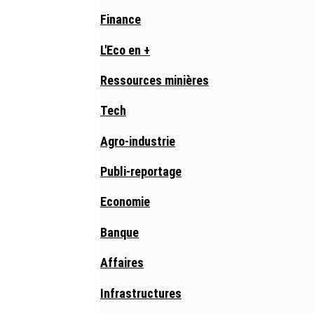
Finance
L'Eco en +
Ressources minières
Tech
Agro-industrie
Publi-reportage
Economie
Banque
Affaires
Infrastructures