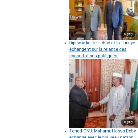
© (DR)
Diplomatie : le Tchad et la Türkiye
échangent sur la relance des
consultations politiques
© (DR)
Tchad-ONU: Mahamat Idriss Deby
échange avec le nouveau patron