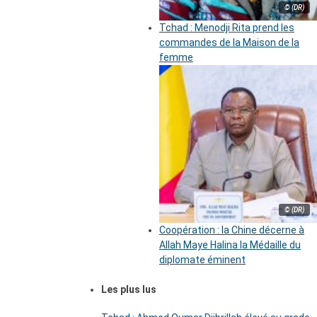
© (DR)
Tchad : Menodji Rita prend les
commandes de la Maison de la
femme
© (DR)
Coopération : la Chine décerne à
Allah Maye Halina la Médaille du
diplomate éminent
Les plus lus