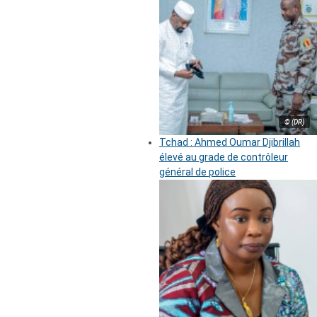
© (DR)
Tchad : Ahmed Oumar Djibrillah
élevé au grade de contrôleur
général de police