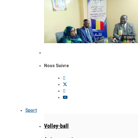
© (DR)
Nous Suivre
Sport
Volley-ball