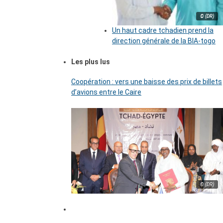
© (DR)
Un haut cadre tchadien prend la
direction générale de la BIA-togo
Les plus lus
Coopération : vers une baisse des prix de billets
d’avions entre le Caire
© (DR)