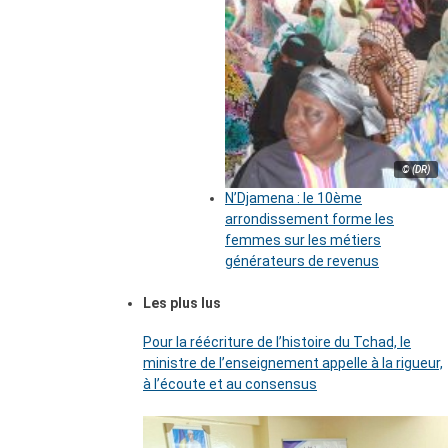
© (DR)
N’Djamena : le 10ème
arrondissement forme les
femmes sur les métiers
générateurs de revenus
Les plus lus
Pour la réécriture de l’histoire du Tchad, le
ministre de l’enseignement appelle à la rigueur,
à l’écoute et au consensus