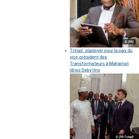
© (DR)
Tchad : plaidoyer pour la paix du
vice-président des
Transformateurs à Mahamat
Idriss Deby Itno
© (PR-Tchad)