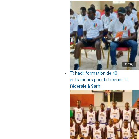
© (DR)
Tchad : formation de 40
entraîneurs pour la Licence D
fédérale à Sarh