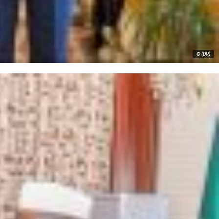
© (DR)