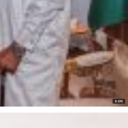
© (DR)