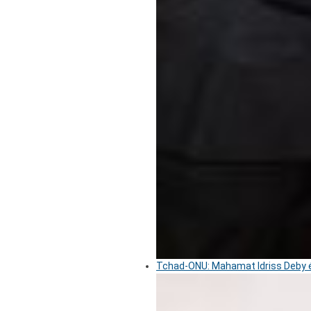
Tchad-ONU: Mahamat Idriss Deby é