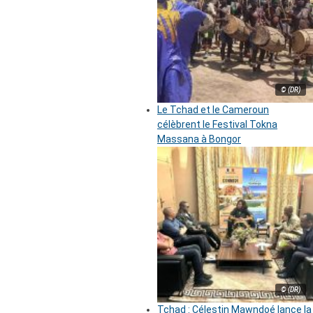
© (DR)
Le Tchad et le Cameroun
célèbrent le Festival Tokna
Massana à Bongor
© (DR)
Tchad : Célestin Mawndoé lance la