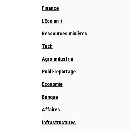
Finance
L'Eco en +
Ressources minières
Tech
Agro-industrie
Publi-reportage
Economie
Banque
Affaires
Infrastructures