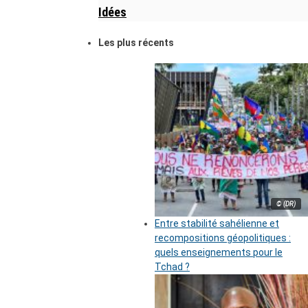
Idées
Les plus récents
© (DR)
Entre stabilité sahélienne et
recompositions géopolitiques :
quels enseignements pour le
Tchad ?