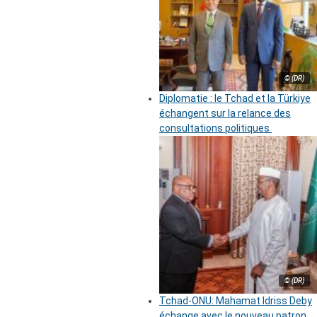
© (DR)
Diplomatie : le Tchad et la Türkiye
échangent sur la relance des
consultations politiques
© (DR)
Tchad-ONU: Mahamat Idriss Deby
échange avec le nouveau patron