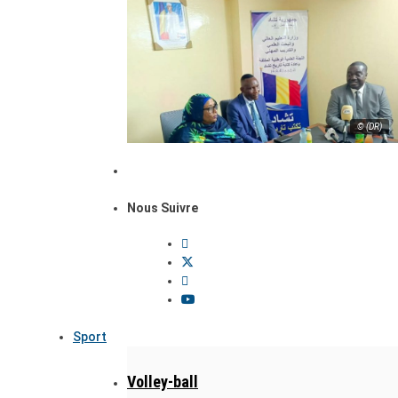
© (DR)
Nous Suivre
Sport
Volley-ball