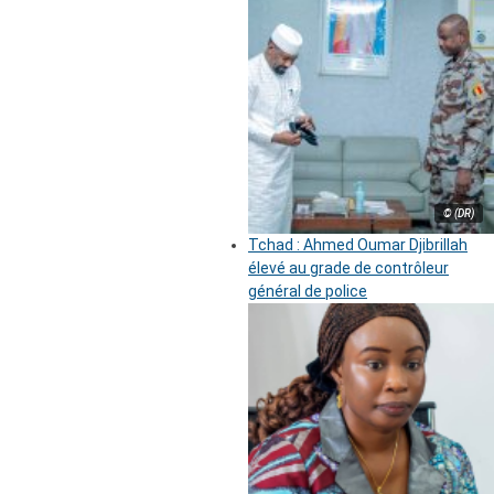
© (DR)
Tchad : Ahmed Oumar Djibrillah
élevé au grade de contrôleur
général de police