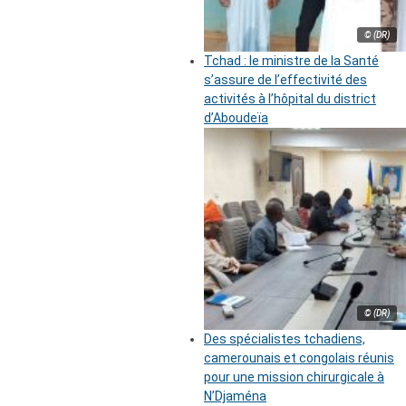
© (DR)
Tchad : le ministre de la Santé
s’assure de l’effectivité des
activités à l’hôpital du district
d’Aboudeïa
© (DR)
Des spécialistes tchadiens,
camerounais et congolais réunis
pour une mission chirurgicale à
N’Djaména