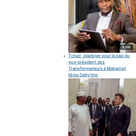
© (DR)
Tchad : plaidoyer pour la paix du
vice-président des
Transformateurs à Mahamat
Idriss Deby Itno