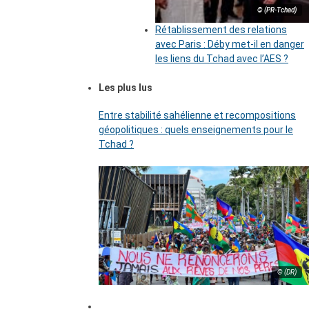
© (PR-Tchad)
Rétablissement des relations
avec Paris : Déby met-il en danger
les liens du Tchad avec l’AES ?
Les plus lus
Entre stabilité sahélienne et recompositions
géopolitiques : quels enseignements pour le
Tchad ?
© (DR)