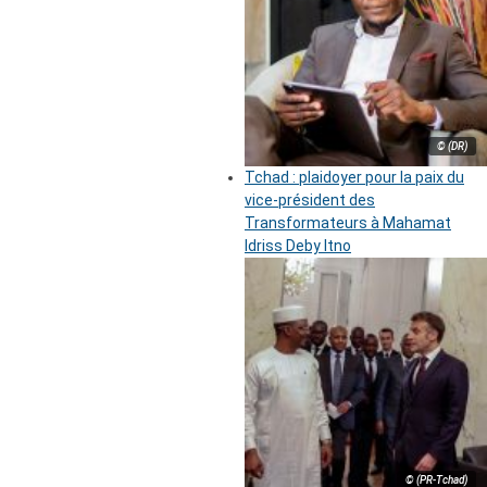
© (DR)
Tchad : plaidoyer pour la paix du
vice-président des
Transformateurs à Mahamat
Idriss Deby Itno
© (PR-Tchad)