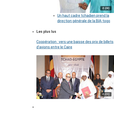
© (DR)
Un haut cadre tchadien prend la
direction générale de la BIA-togo
Les plus lus
Coopération : vers une baisse des prix de billets
d’avions entre le Caire
© (DR)