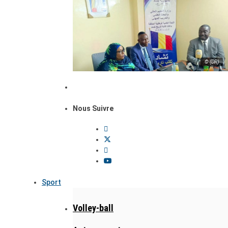
© (DR)
Nous Suivre
Sport
Volley-ball