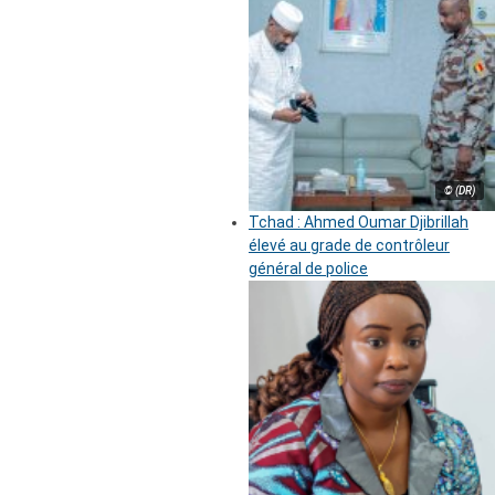
© (DR)
Tchad : Ahmed Oumar Djibrillah
élevé au grade de contrôleur
général de police