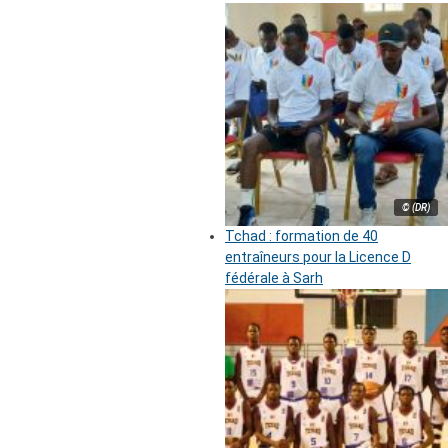
© (DR)
Tchad : formation de 40
entraîneurs pour la Licence D
fédérale à Sarh