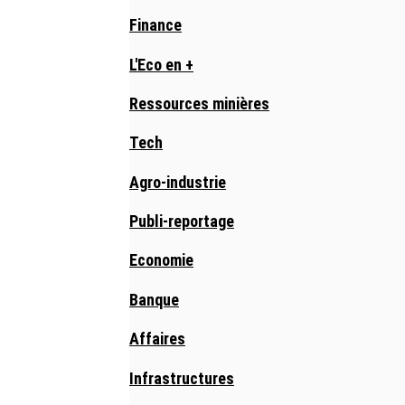
Finance
L'Eco en +
Ressources minières
Tech
Agro-industrie
Publi-reportage
Economie
Banque
Affaires
Infrastructures