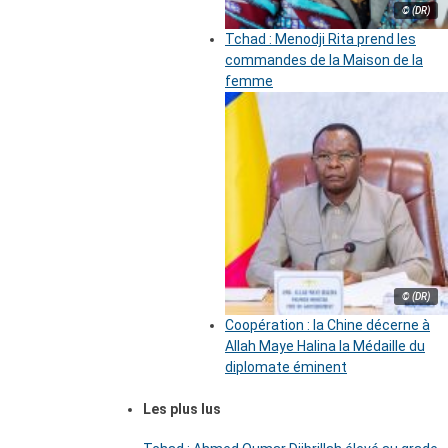
© (DR)
Tchad : Menodji Rita prend les
commandes de la Maison de la
femme
© (DR)
Coopération : la Chine décerne à
Allah Maye Halina la Médaille du
diplomate éminent
Les plus lus