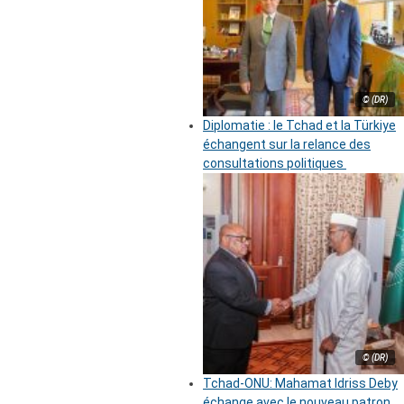
© (DR)
Diplomatie : le Tchad et la Türkiye
échangent sur la relance des
consultations politiques
© (DR)
Tchad-ONU: Mahamat Idriss Deby
échange avec le nouveau patron