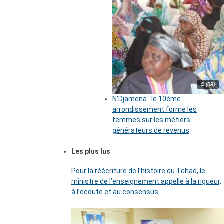
© (DR)
N’Djamena : le 10ème
arrondissement forme les
femmes sur les métiers
générateurs de revenus
Les plus lus
Pour la réécriture de l’histoire du Tchad, le
ministre de l’enseignement appelle à la rigueur,
à l’écoute et au consensus